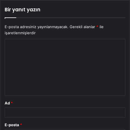
Bir yanıt yazın
E-posta adresiniz yayınlanmayacak.
Gerekli alanlar
*
ile
işaretlenmişlerdir
Y
o
r
u
m
*
Ad
*
E-posta
*