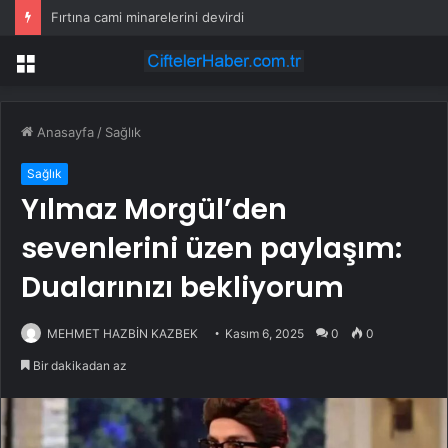
Fırtına cami minarelerini devirdi
Menü
Anasayfa
/
Sağlık
Sağlık
Yılmaz Morgül’den
sevenlerini üzen paylaşım:
Dualarınızı bekliyorum
MEHMET HAZBİN KAZBEK
Kasım 6, 2025
0
0
Bir dakikadan az