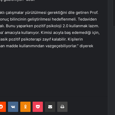
aklı çalışmalar yürütülmesi gerektiğini dile getiren Prof.
 sonuç bilincinin geliştirilmesi hedeflenmeli. Tedaviden
ı. Bunu yaparken pozitif psikoloji 2.0 kullanmak lazım.
’ amacıyla kullanıyor. Kimisi acıyla baş edemediği için,
k pozitif psikoterapi zayıf kalabilir. Kişilerin
man madde kullanımından vazgeçebiliyorlar.” diyerek
erest
Reddit
VKontakte
Odnoklassniki
Pocket
E-Posta ile paylaş
Yazdır