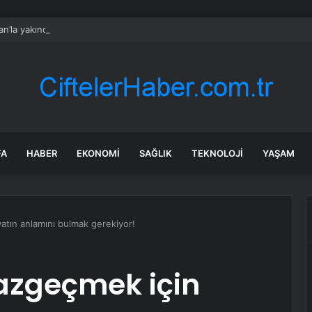
an’la yakında anlaşmaya varabiliriz
FA
HABER
EKONOMI
SAĞLIK
TEKNOLOJI
YAŞAM
yatın anlamını bulmak gerekiyor!
vazgeçmek için