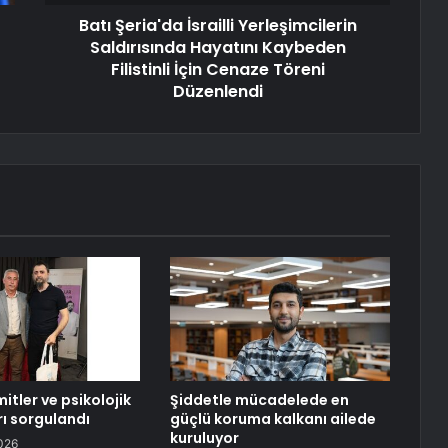
Batı Şeria'da İsrailli Yerleşimcilerin
Saldırısında Hayatını Kaybeden
Filistinli İçin Cenaze Töreni
Düzenlendi
mitler ve psikolojik
Şiddetle mücadelede en
ı sorgulandı
güçlü koruma kalkanı ailede
kuruluyor
026