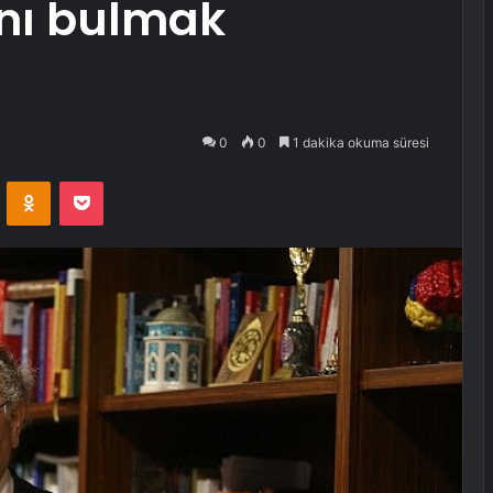
nı bulmak
0
0
1 dakika okuma süresi
VKontakte
Odnoklassniki
Pocket