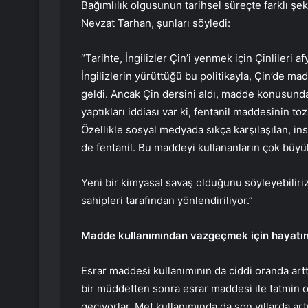
Bağımlılık olgusunun tarihsel süreçte farklı şeki
Nevzat Tarhan, şunları söyledi:
“Tarihte, İngilizler Çin’i yenmek için Çinlileri 
İngilizlerin yürüttüğü bu politikayla, Çin’de m
geldi. Ancak Çin dersini aldı, madde konusunda i
yaptıkları iddiası var ki, fentanil maddesinin to
Özellikle sosyal medyada sıkça karşılaşılan, 
de fentanil. Bu maddeyi kullananların çok büyü
Yeni bir kimyasal savaş olduğunu söyleyebiliriz
sahipleri tarafından yönlendiriliyor.”
Madde kullanımından vazgeçmek için hayatın 
Esrar maddesi kullanımının da ciddi oranda artt
bir müddetten sonra esrar maddesi ile tatmin o
geçiyorlar. Met kullanımında da son yıllarda art