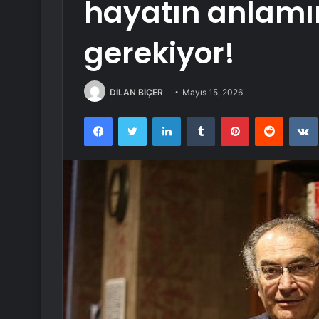
hayatın anlamı
gerekiyor!
DİLAN BİÇER
Mayıs 15, 2026
Facebook
Twitter
LinkedIn
Tumblr
Pinterest
Reddit