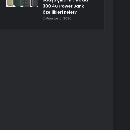
satışa çıktı mı? Nokia
300 4G Power Bank
özellikleri neler?
Ağustos 6, 2026