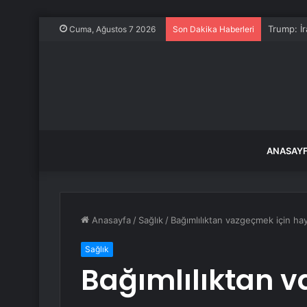
Trump: İr
Cuma, Ağustos 7 2026
Son Dakika Haberleri
ANASAY
Anasayfa
/
Sağlık
/
Bağımlılıktan vazgeçmek için ha
Sağlık
Bağımlılıktan 