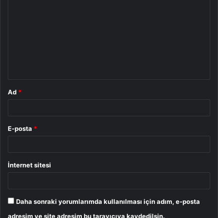
o
r
u
m
*
Ad
*
E-posta
*
İnternet sitesi
Daha sonraki yorumlarımda kullanılması için adım, e-posta
adresim ve site adresim bu tarayıcıya kaydedilsin.