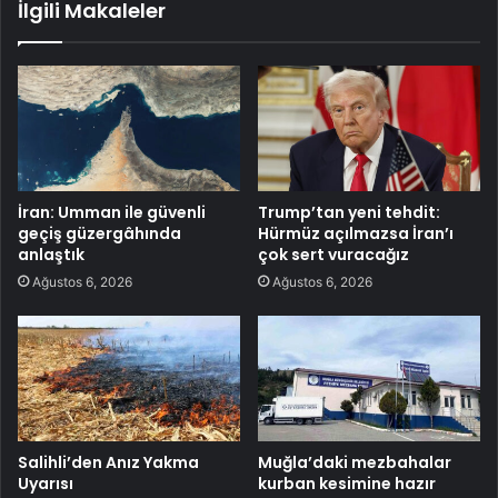
İlgili Makaleler
İran: Umman ile güvenli
Trump’tan yeni tehdit:
geçiş güzergâhında
Hürmüz açılmazsa İran’ı
anlaştık
çok sert vuracağız
Ağustos 6, 2026
Ağustos 6, 2026
Salihli’den Anız Yakma
Muğla’daki mezbahalar
Uyarısı
kurban kesimine hazır