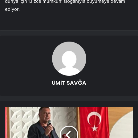
dünya için ‘Bizce mümkün’ sloganıyla büyümeye devam
ediyor.
ÜMİT SAVĞA