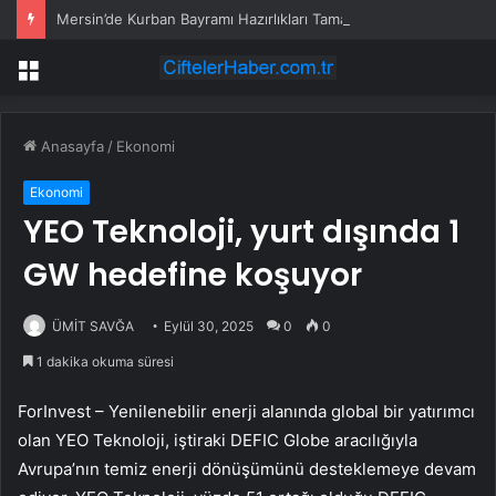
Mersin’de Kurban Bayramı Hazırlıkları Tamamlandı
Menü
Anasayfa
/
Ekonomi
Ekonomi
YEO Teknoloji, yurt dışında 1
GW hedefine koşuyor
ÜMİT SAVĞA
Eylül 30, 2025
0
0
1 dakika okuma süresi
ForInvest – Yenilenebilir enerji alanında global bir yatırımcı
olan
YEO Teknoloji
, iştiraki DEFIC Globe aracılığıyla
Avrupa’nın temiz enerji dönüşümünü desteklemeye devam