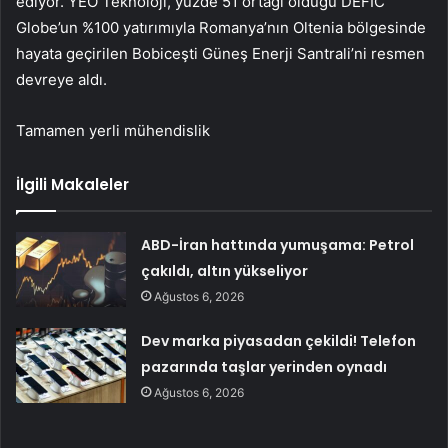
ediyor. YEO Teknoloji, yüzde 51 ortağı olduğu DEFIC
Globe’un %100 yatırımıyla Romanya’nın Oltenia bölgesinde
hayata geçirilen Bobiceşti Güneş Enerji Santrali’ni resmen
devreye aldı.
Tamamen yerli mühendislik
İlgili Makaleler
ABD-İran hattında yumuşama: Petrol
çakıldı, altın yükseliyor
Ağustos 6, 2026
Dev marka piyasadan çekildi! Telefon
pazarında taşlar yerinden oynadı
Ağustos 6, 2026