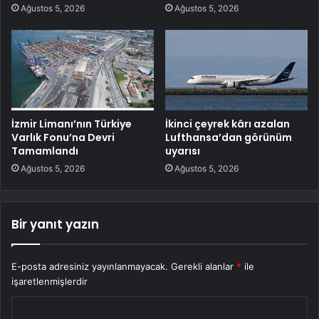
Ağustos 5, 2026
Ağustos 5, 2026
İzmir Limanı’nın Türkiye
İkinci çeyrek kârı azalan
Varlık Fonu’na Devri
Lufthansa’dan görünüm
Tamamlandı
uyarısı
Ağustos 5, 2026
Ağustos 5, 2026
Bir yanıt yazın
E-posta adresiniz yayınlanmayacak.
Gerekli alanlar
*
ile
işaretlenmişlerdir
Y