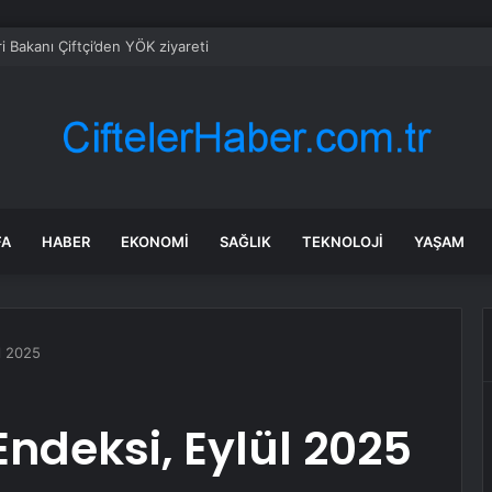
eri Bakanı Çiftçi’den YÖK ziyareti
FA
HABER
EKONOMI
SAĞLIK
TEKNOLOJI
YAŞAM
l 2025
Endeksi, Eylül 2025