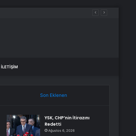
İLETIŞIM
Son Eklenen
YSK, CHP’nin İtirazını
Redetti
Ağustos 6, 2026