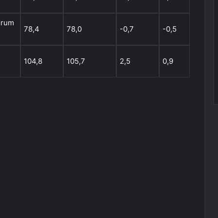
urum
78,4
78,0
-0,7
-0,5
104,8
105,7
2,5
0,9