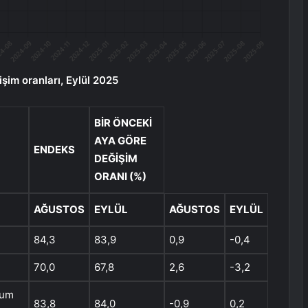
şim oranları, Eylül 2025
BIR ÖNCEKI
AYA GÖRE
ENDEKS
DEĞIŞIM
ORANI (%)
AĞUSTOS
EYLÜL
AĞUSTOS
EYLÜL
84,3
83,9
0,9
-0,4
70,0
67,8
2,6
-3,2
rum
83,8
84,0
-0,9
0,2