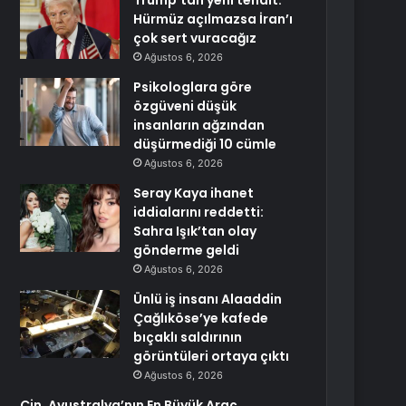
Trump’tan yeni tehdit:
Hürmüz açılmazsa İran’ı
çok sert vuracağız
Ağustos 6, 2026
Psikologlara göre
özgüveni düşük
insanların ağzından
düşürmediği 10 cümle
Ağustos 6, 2026
Seray Kaya ihanet
iddialarını reddetti:
Sahra Işık’tan olay
gönderme geldi
Ağustos 6, 2026
Ünlü iş insanı Alaaddin
Çağlıköse’ye kafede
bıçaklı saldırının
görüntüleri ortaya çıktı
Ağustos 6, 2026
Çin, Avustralya’nın En Büyük Araç