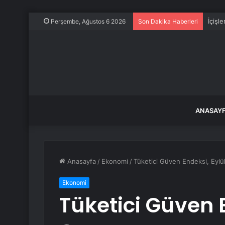
İçişl
Perşembe, Ağustos 6 2026
Son Dakika Haberleri
ANASAY
Anasayfa
/
Ekonomi
/
Tüketici Güven Endeksi, Eylü
Ekonomi
Tüketici Güven 