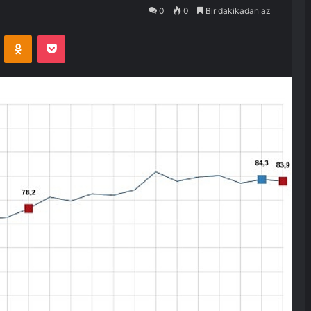
0
0
Bir dakikadan az
VKontakte
Odnoklassniki
Pocket