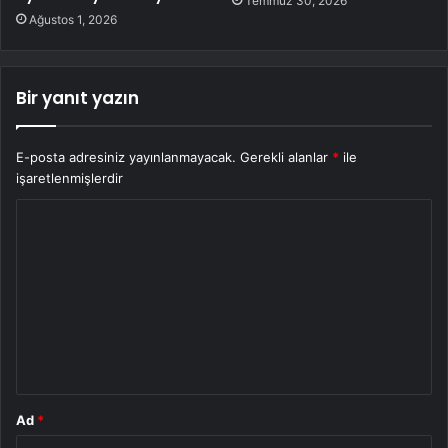
Temmuz 30, 2026
Ağustos 1, 2026
Bir yanıt yazın
E-posta adresiniz yayınlanmayacak.
Gerekli alanlar
*
ile
işaretlenmişlerdir
Y
o
r
u
m
*
Ad
*