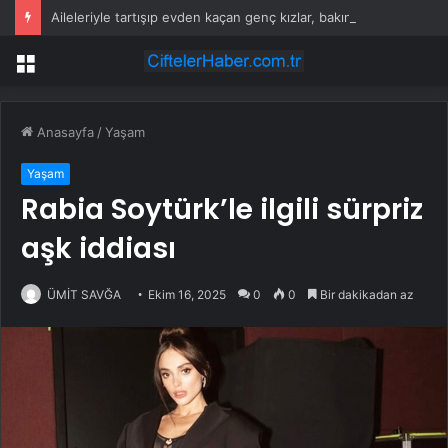
Aileleriyle tartışıp evden kaçan genç kızlar, bakın ne halde bulundu
Menü
Anasayfa
/
Yaşam
Yaşam
Rabia Soytürk’le ilgili sürpriz
aşk iddiası
ÜMİT SAVĞA
Ekim 16, 2025
0
0
Bir dakikadan az