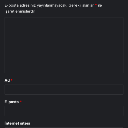
E-posta adresiniz yayınlanmayacak.
Gerekli alanlar
*
ile
işaretlenmişlerdir
Y
o
r
u
m
*
Ad
*
E-posta
*
İnternet sitesi