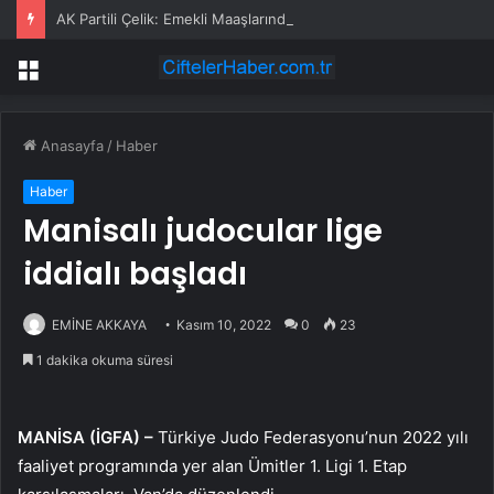
AK Partili Çelik: Emekli Maaşlarında Adaletsizlik Var, İntibak Zorunlu
Menü
Anasayfa
/
Haber
Haber
Manisalı judocular lige
iddialı başladı
EMİNE AKKAYA
Kasım 10, 2022
0
23
1 dakika okuma süresi
MANİSA (İGFA) –
Türkiye Judo Federasyonu’nun 2022 yılı
faaliyet programında yer alan Ümitler 1. Ligi 1. Etap