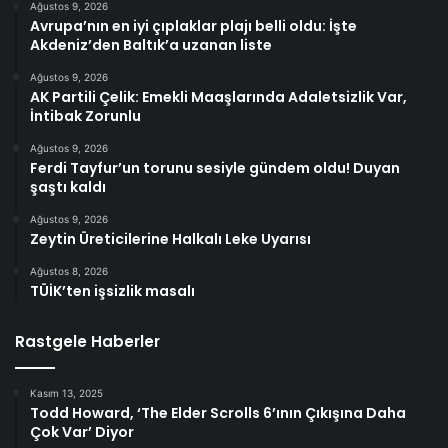
Ağustos 9, 2026
Avrupa’nın en iyi çıplaklar plajı belli oldu: İşte
Akdeniz’den Baltık’a uzanan liste
Ağustos 9, 2026
AK Partili Çelik: Emekli Maaşlarında Adaletsizlik Var,
İntibak Zorunlu
Ağustos 9, 2026
Ferdi Tayfur’un torunu sesiyle gündem oldu! Duyan
şaştı kaldı
Ağustos 9, 2026
Zeytin Üreticilerine Halkalı Leke Uyarısı
Ağustos 8, 2026
TÜİK’ten işsizlik masalı
Rastgele Haberler
Kasım 13, 2025
Todd Howard, ‘The Elder Scrolls 6’ının Çıkışına Daha
Çok Var’ Diyor