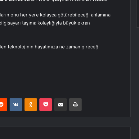
cıların onu her yere kolayca götürebileceği anlamına
 bilgisayarı taşıma kolaylığıyla büyük ekran
len teknolojinin hayatımıza ne zaman gireceği
erest
Reddit
VKontakte
Odnoklassniki
Pocket
E-Posta ile paylaş
Yazdır