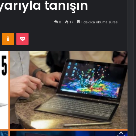
yarıyla tanışın
0
17
1 dakika okuma süresi
VKontakte
Odnoklassniki
Pocket