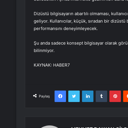
Dizüstü bilgisayarın abartılı olmaması, kullanı
geliyor. Kullanıcılar, küçük, sıradan bir dizüstü
performansını deneyimleyecek.
Şu anda sadece konsept bilgisayar olarak görü
bilinmiyor.
KAYNAK:
HABER7
Facebook
Twitter
LinkedIn
Tumblr
Pint
Paylaş