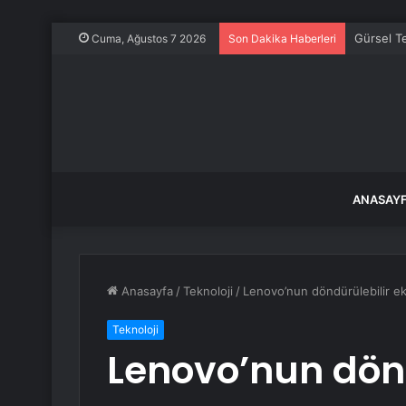
Gürsel Te
Cuma, Ağustos 7 2026
Son Dakika Haberleri
ANASAY
Anasayfa
/
Teknoloji
/
Lenovo’nun döndürülebilir ekr
Teknoloji
Lenovo’nun dönd