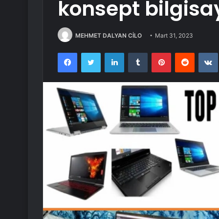
konsept bilgisa
MEHMET DALYAN CİLO
Mart 31, 2023
Facebook
Twitter
LinkedIn
Tumblr
Pinterest
Reddit