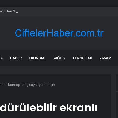
kin’den ‘tutarlılık’ mesajı… Tarihi meselelerde pusula net olmalı
FA
HABER
EKONOMI
SAĞLIK
TEKNOLOJI
YAŞAM
anlı konsept bilgisayarıyla tanışın
ürülebilir ekranlı