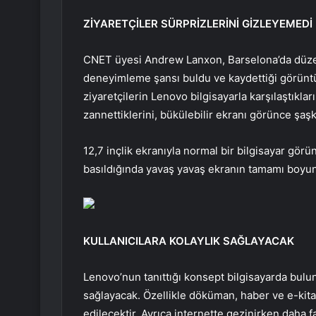
ZİYARETÇİLER SÜRPRİZLERİNİ GİZLEYEMEDİ
CNET üyesi Andrew Lanxon, Barselona’da düze
deneyimleme şansı buldu ve kaydettiği görüntüle
ziyaretçilerin Lenovo bilgisayarla karşılaştıklar
zannettiklerini, bükülebilir ekranı görünce şaşk
12,7 inçlik ekranıyla normal bir bilgisayar gör
basıldığında yavaş yavaş ekranın tamamı boyu
KULLANICILARA KOLAYLIK SAĞLAYACAK
Lenovo’nun tanıttığı konsept bilgisayarda buluna
sağlayacak. Özellikle döküman, haber ve e-kit
edilecektir. Ayrıca internette gezinirken daha