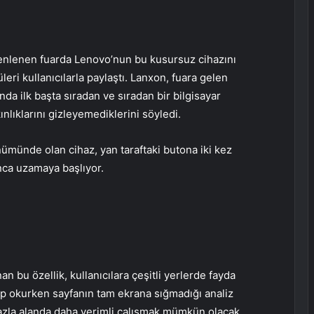
nlenen fuarda Lenovo’nun bu kusursuz cihazını
ri kullanıcılarla paylaştı. Lanxon, fuara gelen
ında ilk başta sıradan ve sıradan bir bilgisayar
ınlıklarını gizleyemediklerini söyledi.
ünümünde olan cihaz, yan taraftaki butona iki kez
nca uzamaya başlıyor.
n bu özellik, kullanıcılara çeşitli yerlerde fayda
ap okurken sayfanın tam ekrana sığmadığı analiz
 fazla alanda daha verimli çalışmak mümkün olacak.