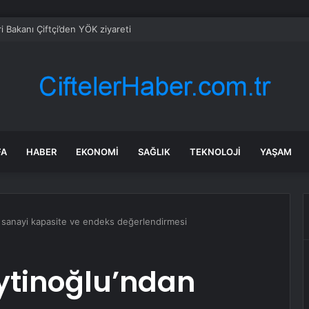
eri Bakanı Çiftçi’den YÖK ziyareti
FA
HABER
EKONOMI
SAĞLIK
TEKNOLOJI
YAŞAM
 sanayi kapasite ve endeks değerlendirmesi
ytinoğlu’ndan