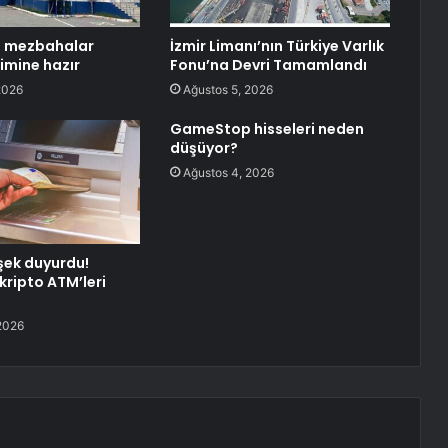
i mezbahalar
İzmir Limanı’nın Türkiye Varlık
imine hazır
Fonu’na Devri Tamamlandı
2026
Ağustos 5, 2026
GameStop hisseleri neden
düşüyor?
Ağustos 4, 2026
şek duyurdu!
kripto ATM’leri
ı
2026