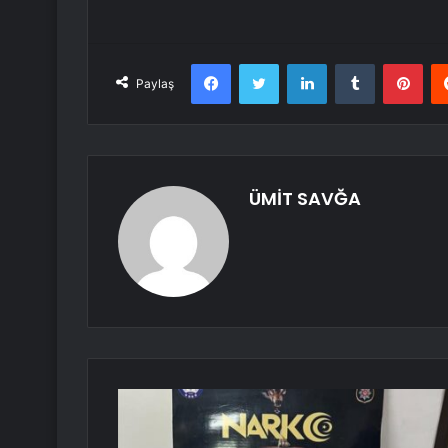
Facebook
Twitter
LinkedIn
Tumblr
Pint
Paylaş
ÜMİT SAVĞA