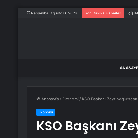
İçişl
Perşembe, Ağustos 6 2026
Son Dakika Haberleri
ANASAY
Anasayfa
/
Ekonomi
/
KSO Başkanı Zeytinoğlu’ndan
Ekonomi
KSO Başkanı Ze