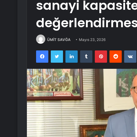
sanayi kapasit
değerlendirmes
ÜMİT SAVĞA
Mayıs 23, 2026
Facebook
Twitter
LinkedIn
Tumblr
Pinterest
Reddit