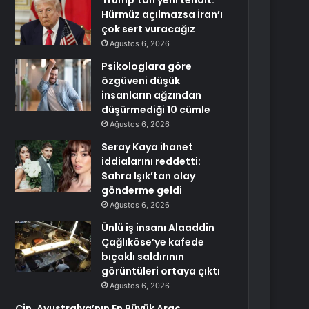
Trump’tan yeni tehdit:
Hürmüz açılmazsa İran’ı
çok sert vuracağız
Ağustos 6, 2026
Psikologlara göre
özgüveni düşük
insanların ağzından
düşürmediği 10 cümle
Ağustos 6, 2026
Seray Kaya ihanet
iddialarını reddetti:
Sahra Işık’tan olay
gönderme geldi
Ağustos 6, 2026
Ünlü iş insanı Alaaddin
Çağlıköse’ye kafede
bıçaklı saldırının
görüntüleri ortaya çıktı
Ağustos 6, 2026
Çin, Avustralya’nın En Büyük Araç