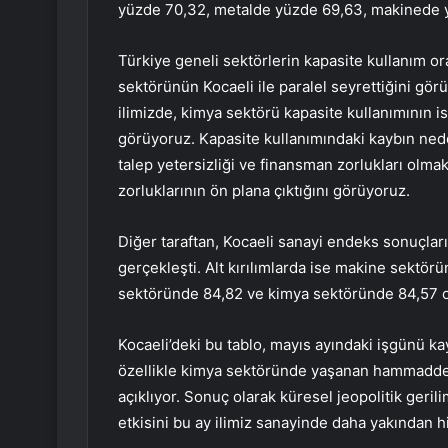
yüzde 70,32, metalde yüzde 69,63, makinede y
Türkiye geneli sektörlerin kapasite kullanım 
sektörünün Kocaeli ile paralel seyrettiğini gör
ilimizde, kimya sektörü kapasite kullanımının i
görüyoruz. Kapasite kullanımındaki kaybın ned
talep yetersizliği ve finansman zorlukları olm
zorluklarının ön plana çıktığını görüyoruz.
Diğer taraftan, Kocaeli sanayi endeks sonuçlar
gerçekleşti. Alt kırılımlarda ise makine sektö
sektöründe 84,82 ve kimya sektöründe 84,57 o
Kocaeli’deki bu tablo, mayıs ayındaki işgünü ka
özellikle kimya sektöründe yaşanan hammadde
açıklıyor. Sonuç olarak küresel jeopolitik geril
etkisini bu ay ilimiz sanayinde daha yakından h