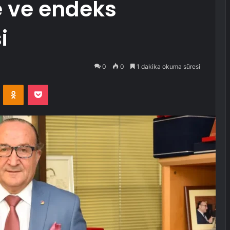
e ve endeks
i
0
0
1 dakika okuma süresi
VKontakte
Odnoklassniki
Pocket