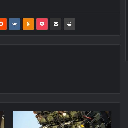
erest
Reddit
VKontakte
Odnoklassniki
Pocket
E-Posta ile paylaş
Yazdır