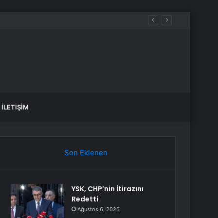
İLETIŞIM
Son Eklenen
YSK, CHP’nin İtirazını
Redetti
Ağustos 6, 2026