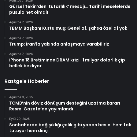
Ağustos 7, 2026
Gürsel Tekin’den ‘tutarlılık’ mesajı… Tarihi meselelerde
pusula net olmalı
Ağustos 7, 2026
TBMM Başkanı Kurtulmuş: Genel af, şahsa özel af yok
Ağustos 7, 2026
Trump: İran’la yakında anlaşmaya varabiliriz
Ağustos 7, 2026
iPhone 18 üretiminde DRAM krizi : 1 milyar dolarlık çip
bellek bekliyor
Rastgele Haberler
Ağustos 3, 2025
TCMB’nin döviz dönüşüm desteğini uzatma kararı
Resmi Gazete’de yayımlandı
Eylül 29, 2025
Sonbaharda bağışıklığı çelik gibi yapan besin: Hem tok
tutuyor hem dinç