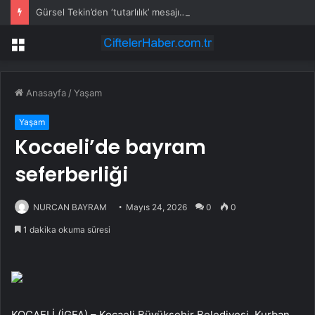
Gürsel Tekin’den ‘tutarlılık’ mesajı… Tarihi meselelerde pusula net olmalı
Menü
Anasayfa
/
Yaşam
Yaşam
Kocaeli’de bayram
seferberliği
NURCAN BAYRAM
Mayıs 24, 2026
0
0
1 dakika okuma süresi
KOCAELİ (İGFA) – Kocaeli Büyükşehir Belediyesi, Kurban