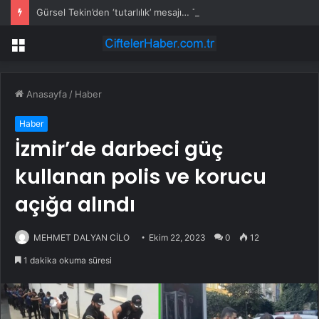
Gürsel Tekin’den ‘tutarlılık’ mesajı… Tarihi meselelerde pusula net olmalı
Menü
Anasayfa
/
Haber
Haber
İzmir’de darbeci güç
kullanan polis ve korucu
açığa alındı
MEHMET DALYAN CİLO
Ekim 22, 2023
0
12
1 dakika okuma süresi