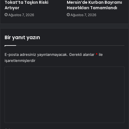
Tokat’ta Taşkın Riski
Mersin’de Kurban Bayramı
Artıyor
Hazırlıkları Tamamlandı
Ağustos 7, 2026
Ağustos 7, 2026
Bir yanıt yazın
E-posta adresiniz yayınlanmayacak.
Gerekli alanlar
*
ile
işaretlenmişlerdir
Y
o
r
u
m
*