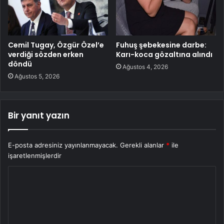
Cemil Tugay, Özgür Özel’e
Fuhuş şebekesine darbe:
verdiği sözden erken
Karı-koca gözaltına alındı
döndü
Ağustos 4, 2026
Ağustos 5, 2026
Bir yanıt yazın
E-posta adresiniz yayınlanmayacak.
Gerekli alanlar
*
ile
işaretlenmişlerdir
Y
o
r
u