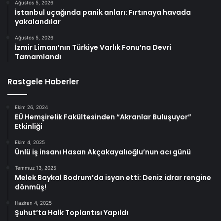
Ağustos 5, 2026
İstanbul uçağında panik anları: Fırtınaya havada
yakalandılar
Ağustos 5, 2026
İzmir Limanı’nın Türkiye Varlık Fonu’na Devri
Tamamlandı
Rastgele Haberler
Ekim 26, 2024
EÜ Hemşirelik Fakültesinden “Akranlar Buluşuyor”
Etkinliği
Ekim 4, 2025
Ünlü iş insanı Hasan Akçakayalıoğlu’nun acı günü
Temmuz 13, 2025
Melek Baykal Bodrum’da isyan etti: Deniz idrar rengine
dönmüş!
Haziran 4, 2025
Şuhut’ta Halk Toplantısı Yapıldı