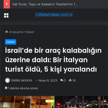
Vali Turan, Tapu ve Kadastro Teşkilatı’nın 179. Yıl Dönümünü Kutladı
Menü
Anasayfa
/
Haber
Haber
İsrail’de bir araç kalabalığın
üzerine daldı: Bir İtalyan
turist öldü, 5 kişi yaralandı
EMİNE AKKAYA
Nisan 8, 2023
0
18
1 dakika okuma süresi