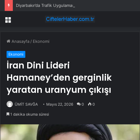
Diyarbakır’da Trafik Uygulaması
Menü
Anasayfa
/
Ekonomi
Ekonomi
İran Dini Lideri
Hamaney’den gerginlik
yaratan uranyum çıkışı
ÜMİT SAVĞA
Mayıs 22, 2026
0
0
1 dakika okuma süresi