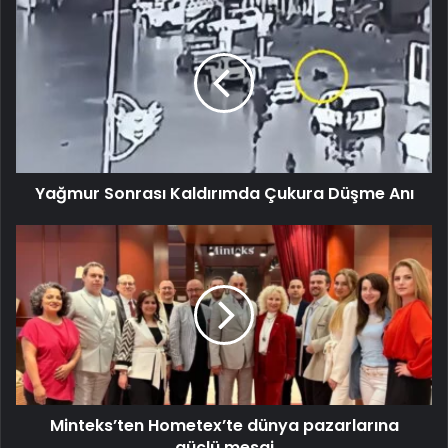
Yağmur Sonrası Kaldırımda Çukura Düşme Anı
Minteks’ten Hometex’te dünya pazarlarına
güçlü mesaj