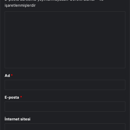
işaretlenmişlerdir
Y
o
r
u
m
*
Ad
*
E-posta
*
İnternet sitesi