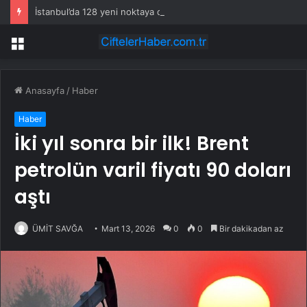
İstanbul’da 128 yeni noktaya daha EDS geliyor
Menü
Anasayfa
/
Haber
Haber
İki yıl sonra bir ilk! Brent
petrolün varil fiyatı 90 doları
aştı
ÜMİT SAVĞA
Mart 13, 2026
0
0
Bir dakikadan az