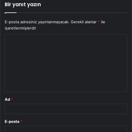
Bir yanıt yazın
E-posta adresiniz yayınlanmayacak.
Gerekli alanlar
*
ile
işaretlenmişlerdir
Y
o
r
u
m
*
Ad
*
E-posta
*