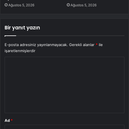
Ağustos 5, 2026
Ağustos 5, 2026
Bir yanıt yazın
E-posta adresiniz yayınlanmayacak.
Gerekli alanlar
*
ile
işaretlenmişlerdir
Y
o
r
u
m
*
Ad
*