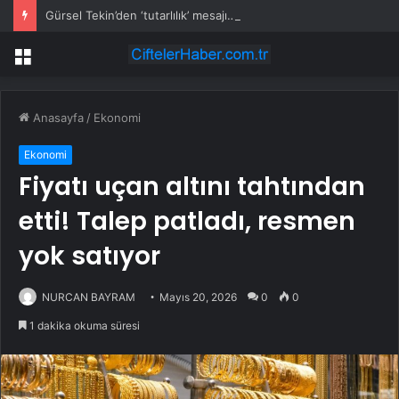
Gürsel Tekin’den ‘tutarlılık’ mesajı… Tarihi meselelerde pusula net olmalı
Menü
Anasayfa
/
Ekonomi
Ekonomi
Fiyatı uçan altını tahtından
etti! Talep patladı, resmen
yok satıyor
NURCAN BAYRAM
Mayıs 20, 2026
0
0
1 dakika okuma süresi