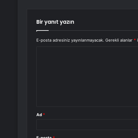
Bir yanıt yazın
E-posta adresiniz yayınlanmayacak.
Gerekli alanlar
*
i
Y
o
r
u
m
*
Ad
*
E-posta
*