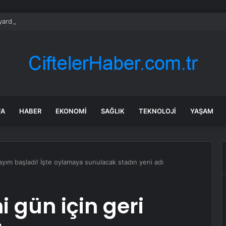
yarder ölmedi mi? “Jeffrey” diye seslenince paniğe kapılıp gaza bastı
FA
HABER
EKONOMI
SAĞLIK
TEKNOLOJI
YAŞAM
sayım başladı! İşte oylamaya sunulacak stadın yeni adı
i gün için geri