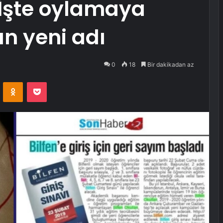
 İşte oylamaya
n yeni adı
0
18
Bir dakikadan az
VKontakte
Odnoklassniki
Pocket