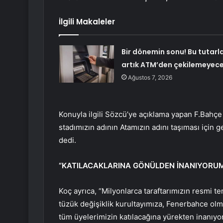
İlgili Makaleler
Bir dönemin sonu! Bu tutarl
artık ATM’den çekilemeyec
Ağustos 7, 2026
Konuyla ilgili Sözcü’ye açıklama yapan F.Bahçe L
stadımızın adının Atamızın adını taşıması için
dedi.
“KATILACAKLARINA GÖNÜLDEN İNANIYORU
Koç ayrıca, “Milyonlarca taraftarımızın resmi t
tüzük değişiklik kurultayımıza, Fenerbahce ol
tüm üyelerimizin katılacağına yürekten inanıyor