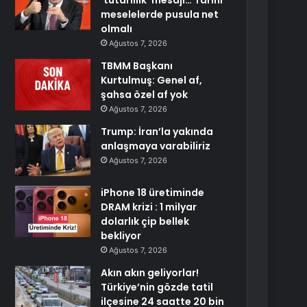
‘tutarlılık’ mesajı… Tarihi
meselelerde pusula net
olmalı
Ağustos 7, 2026
TBMM Başkanı
Kurtulmuş: Genel af,
şahsa özel af yok
Ağustos 7, 2026
Trump: İran’la yakında
anlaşmaya varabiliriz
Ağustos 7, 2026
iPhone 18 üretiminde
DRAM krizi : 1 milyar
dolarlık çip bellek
bekliyor
Ağustos 7, 2026
Akın akın geliyorlar!
Türkiye’nin gözde tatil
ilçesine 24 saatte 20 bin