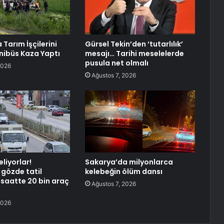
Tarım İşçilerini
Gürsel Tekin’den ‘tutarlılık’
nibüs Kaza Yaptı
mesajı… Tarihi meselelerde
pusula net olmalı
2026
Ağustos 7, 2026
eliyorlar!
Sakarya’da milyonlarca
 gözde tatil
kelebeğin ölüm dansı
 saatte 20 bin araç
Ağustos 7, 2026
2026