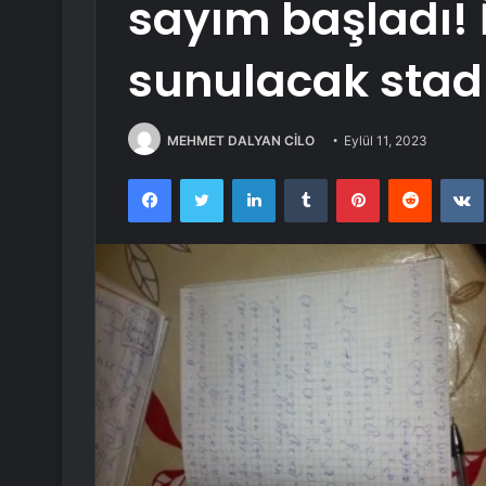
sayım başladı!
sunulacak stadı
MEHMET DALYAN CİLO
Eylül 11, 2023
Facebook
Twitter
LinkedIn
Tumblr
Pinterest
Reddit