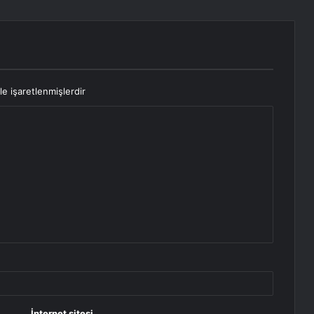
le işaretlenmişlerdir
İnternet sitesi