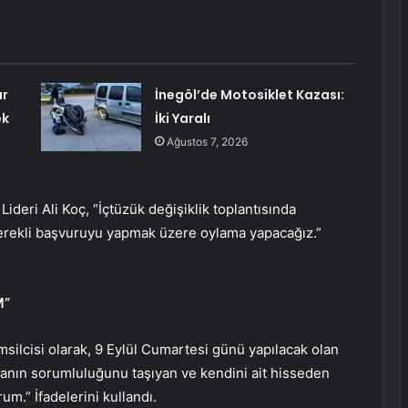
ar
İnegöl’de Motosiklet Kazası:
ek
İki Yaralı
Ağustos 7, 2026
ideri Ali Koç, “İçtüzük değişiklik toplantısında
 gerekli başvuruyu yapmak üzere oylama yapacağız.”
M”
emsilcisi olarak, 9 Eylül Cumartesi günü yapılacak olan
manın sorumluluğunu taşıyan ve kendini ait hisseden
um.” İfadelerini kullandı.