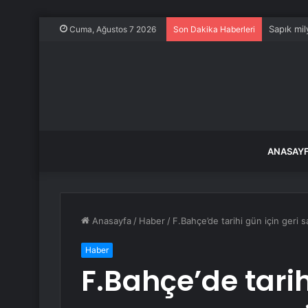
Sapık mil
Cuma, Ağustos 7 2026
Son Dakika Haberleri
ANASAY
Anasayfa
/
Haber
/
F.Bahçe’de tarihi gün için geri 
Haber
F.Bahçe’de tarih