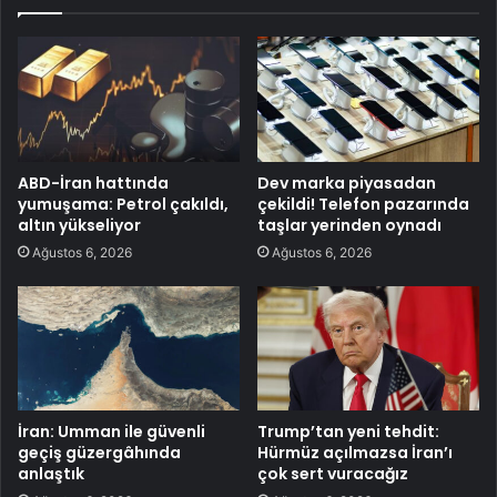
ABD-İran hattında
Dev marka piyasadan
yumuşama: Petrol çakıldı,
çekildi! Telefon pazarında
altın yükseliyor
taşlar yerinden oynadı
Ağustos 6, 2026
Ağustos 6, 2026
İran: Umman ile güvenli
Trump’tan yeni tehdit:
geçiş güzergâhında
Hürmüz açılmazsa İran’ı
anlaştık
çok sert vuracağız