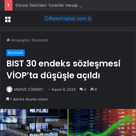
Gürsel Tekin’den ‘tutarlılık’ mesajı… Tarihi meselelerde pusula net olmalı
Menü
Anasayfa
/
Ekonomi
Ekonomi
BIST 30 endeks sözleşmesi
VİOP’ta düşüşle açıldı
MERVE CÖMERT
Kasım 9, 2023
0
8
1 dakika okuma süresi