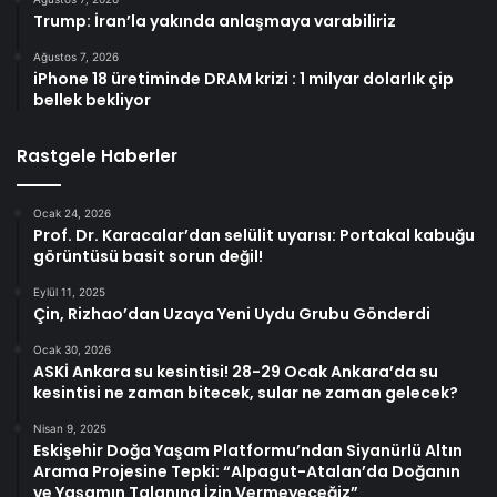
Trump: İran’la yakında anlaşmaya varabiliriz
Ağustos 7, 2026
iPhone 18 üretiminde DRAM krizi : 1 milyar dolarlık çip
bellek bekliyor
Rastgele Haberler
Ocak 24, 2026
Prof. Dr. Karacalar’dan selülit uyarısı: Portakal kabuğu
görüntüsü basit sorun değil!
Eylül 11, 2025
Çin, Rizhao’dan Uzaya Yeni Uydu Grubu Gönderdi
Ocak 30, 2026
ASKİ Ankara su kesintisi! 28-29 Ocak Ankara’da su
kesintisi ne zaman bitecek, sular ne zaman gelecek?
Nisan 9, 2025
Eskişehir Doğa Yaşam Platformu’ndan Siyanürlü Altın
Arama Projesine Tepki: “Alpagut-Atalan’da Doğanın
ve Yaşamın Talanına İzin Vermeyeceğiz”