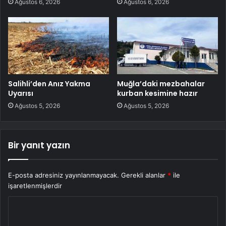
Ağustos 6, 2026
Ağustos 6, 2026
Salihli’den Anız Yakma
Muğla’daki mezbahalar
Uyarısı
kurban kesimine hazır
Ağustos 5, 2026
Ağustos 5, 2026
Bir yanıt yazın
E-posta adresiniz yayınlanmayacak.
Gerekli alanlar
*
ile
işaretlenmişlerdir
Y
o