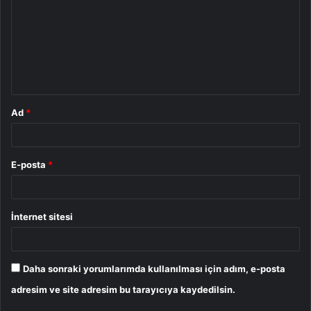
r
u
m
*
Ad
*
E-posta
*
İnternet sitesi
Daha sonraki yorumlarımda kullanılması için adım, e-posta
adresim ve site adresim bu tarayıcıya kaydedilsin.