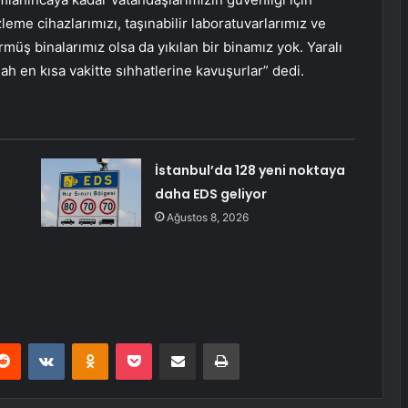
leme cihazlarımızı, taşınabilir laboratuvarlarımız ve
müş binalarımız olsa da yıkılan bir binamız yok. Yaralı
lah en kısa vakitte sıhhatlerine kavuşurlar” dedi.
İstanbul’da 128 yeni noktaya
daha EDS geliyor
ı
Ağustos 8, 2026
erest
Reddit
VKontakte
Odnoklassniki
Pocket
E-Posta ile paylaş
Yazdır