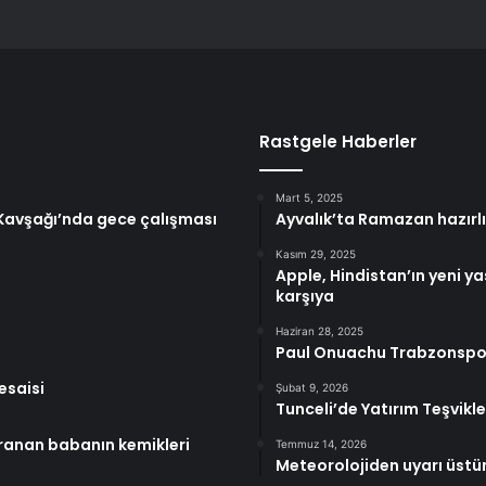
Rastgele Haberler
Mart 5, 2025
e Kavşağı’nda gece çalışması
Ayvalık’ta Ramazan hazırlı
Kasım 29, 2025
Apple, Hindistan’ın yeni yas
karşıya
Haziran 28, 2025
Paul Onuachu Trabzonspor 
esaisi
Şubat 9, 2026
Tunceli’de Yatırım Teşvikle
 aranan babanın kemikleri
Temmuz 14, 2026
Meteorolojiden uyarı üstü