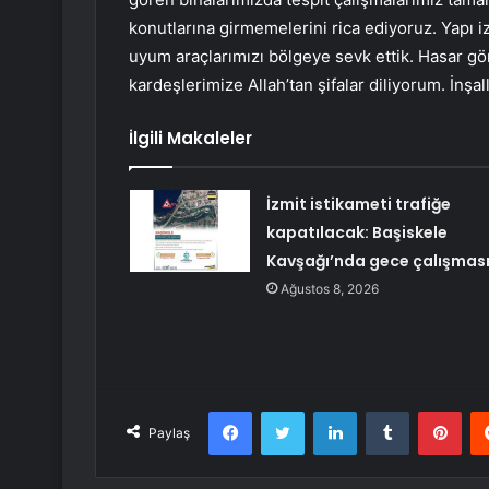
konutlarına girmemelerini rica ediyoruz. Yapı iz
uyum araçlarımızı bölgeye sevk ettik. Hasar gör
kardeşlerimize Allah’tan şifalar diliyorum. İnşal
İlgili Makaleler
İzmit istikameti trafiğe
kapatılacak: Başiskele
Kavşağı’nda gece çalışmas
Ağustos 8, 2026
Facebook
Twitter
LinkedIn
Tumblr
Pint
Paylaş