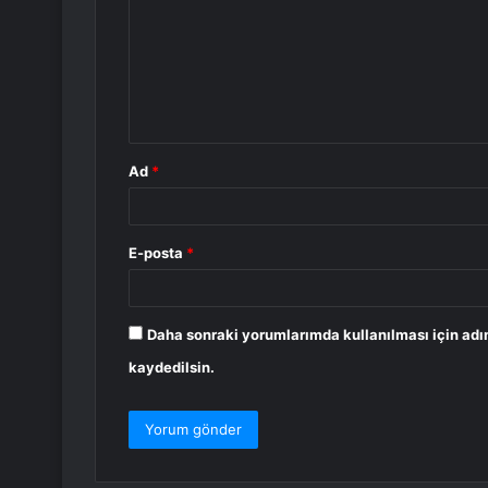
r
u
m
*
Ad
*
E-posta
*
Daha sonraki yorumlarımda kullanılması için adı
kaydedilsin.