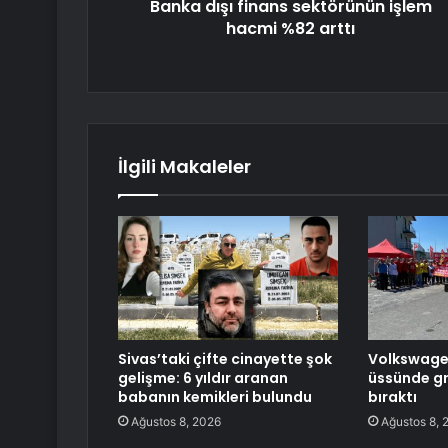
Banka dışı finans sektörünün işlem
hacmi %82 arttı
İlgili Makaleler
Sivas’taki çifte cinayette şok
Volkswagen’
gelişme: 6 yıldır aranan
üssünde gre
babanın kemikleri bulundu
bıraktı
Ağustos 8, 2026
Ağustos 8, 