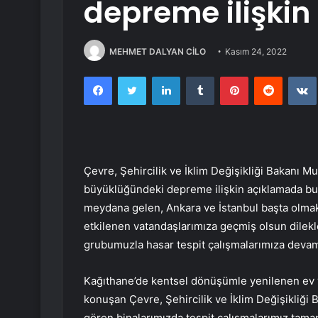
depreme ilişkin
MEHMET DALYAN CİLO
Kasım 24, 2022
Facebook
Twitter
LinkedIn
Tumblr
Pinterest
Reddit
Çevre, Şehircilik ve İklim Değişikliği Bakanı
büyüklüğündeki depreme ilişkin açıklamada b
meydana gelen, Ankara ve İstanbul başta olmak 
etkilenen vatandaşlarımıza geçmiş olsun dilek
grubumuzla hasar tespit çalışmalarımıza devam
Kağıthane’de kentsel dönüşümle yenilenen ev v
konuşan Çevre, Şehircilik ve İklim Değişikliğ
gören binalarımızda tespit çalışmalarımız tama