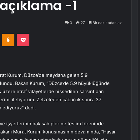
 açıklama -1
0
27
Bir dakikadan az
VKontakte
Odnoklassniki
Pocket
 Murat Kurum, Düzce’de meydana gelen 5,9
ulundu. Bakan Kurum, “Düzce’de 5.9 büyüklüğünde
üzere etraf vilayetlerde hissedilen sarsıntıdan
lerimi iletiyorum. Zelzeleden çabucak sonra 37
 ediyoruz” dedi.
e işyerlerinin hak sahiplerine teslim töreninde
i Bakanı Murat Kurum konuşmasının devamında, “Hasar
mlanıncaya kadar vatandaşlarımızın güvenliği için