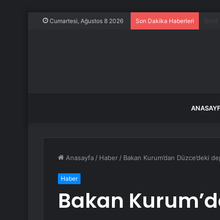
İstan
Cumartesi, Ağustos 8 2026
Son Dakika Haberleri
ANASAY
Anasayfa
/
Haber
/
Bakan Kurum’dan Düzce’deki dep
Haber
Bakan Kurum’d