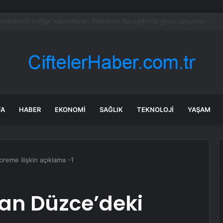
bul’da 128 yeni noktaya daha EDS geliyor
FA
HABER
EKONOMI
SAĞLIK
TEKNOLOJI
YAŞAM
reme ilişkin açıklama -1
an Düzce’deki