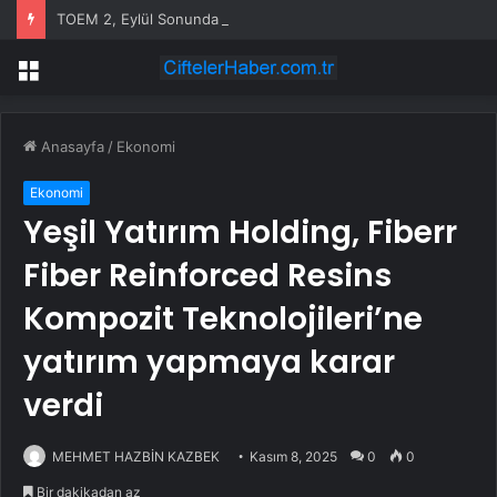
TOEM 2, Eylül Sonunda Çıkacak
Menü
Anasayfa
/
Ekonomi
Ekonomi
Yeşil Yatırım Holding, Fiberr
Fiber Reinforced Resins
Kompozit Teknolojileri’ne
yatırım yapmaya karar
verdi
MEHMET HAZBİN KAZBEK
Kasım 8, 2025
0
0
Bir dakikadan az