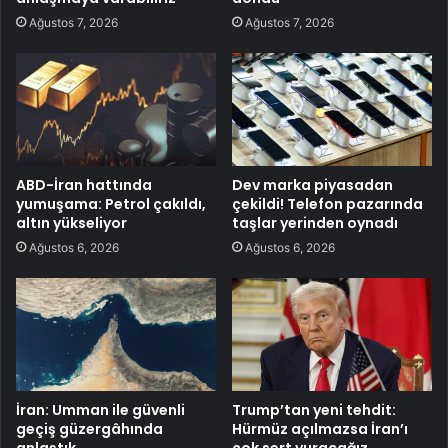
Ağustos 7, 2026
Ağustos 7, 2026
ABD-İran hattında
Dev marka piyasadan
yumuşama: Petrol çakıldı,
çekildi! Telefon pazarında
altın yükseliyor
taşlar yerinden oynadı
Ağustos 6, 2026
Ağustos 6, 2026
İran: Umman ile güvenli
Trump’tan yeni tehdit:
geçiş güzergâhında
Hürmüz açılmazsa İran’ı
anlaştık
çok sert vuracağız