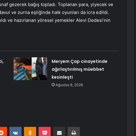
esnaf gezerek bağış topladı. Toplanan para, yiyecek ve
 davul ve zurna eşliğinde halk oyunları da icra edildi.
tıldı ve hazırlanan yöresel yemekler Alevi Dedesi’nin
i,
Meryem Çap cinayetinde
ağırlaştırılmış müebbet
kesinleşti
Ağustos 8, 2026
erest
Reddit
VKontakte
Odnoklassniki
Pocket
E-Posta ile paylaş
Yazdır