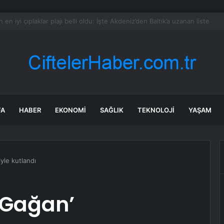
i Çelik: Emekli Maaşlarında Adaletsizlik Var, İntibak Zorunlu
FA
HABER
EKONOMI
SAĞLIK
TEKNOLOJI
YAŞAM
iyle kutlandı
 ‘Gağan’