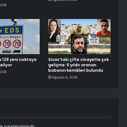
2026
a 128 yeni noktaya
Sivas’taki çifte cinayette şok
eliyor
gelişme: 6 yıldır aranan
babanın kemikleri bulundu
2026
Ağustos 8, 2026
le işaretlenmişlerdir