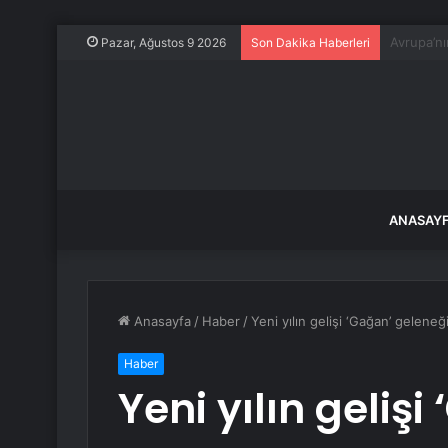
AK Partil
Pazar, Ağustos 9 2026
Son Dakika Haberleri
ANASAY
Anasayfa
/
Haber
/
Yeni yılın gelişi ‘Gağan’ geleneğ
Haber
Yeni yılın gelişi