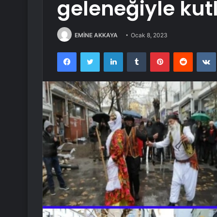
geleneğiyle kut
EMİNE AKKAYA
Ocak 8, 2023
Facebook
Twitter
LinkedIn
Tumblr
Pinterest
Reddit