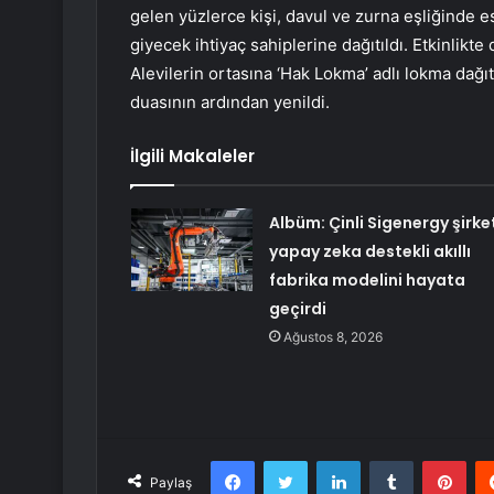
gelen yüzlerce kişi, davul ve zurna eşliğinde 
giyecek ihtiyaç sahiplerine dağıtıldı. Etkinlikte
Alevilerin ortasına ‘Hak Lokma’ adlı lokma dağı
duasının ardından yenildi.
İlgili Makaleler
Albüm: Çinli Sigenergy şirket
yapay zeka destekli akıllı
fabrika modelini hayata
geçirdi
Ağustos 8, 2026
Facebook
Twitter
LinkedIn
Tumblr
Pint
Paylaş