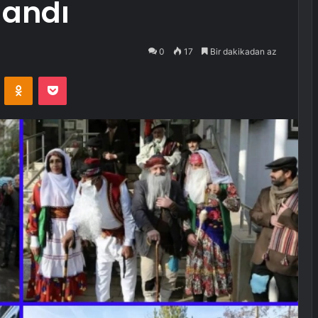
landı
0
17
Bir dakikadan az
VKontakte
Odnoklassniki
Pocket