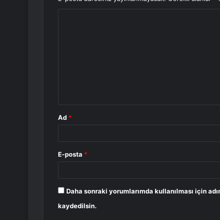
Y
o
r
u
m
*
Ad
*
E-posta
*
Daha sonraki yorumlarımda kullanılması için adı
kaydedilsin.