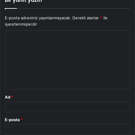
E-posta adresiniz yayınlanmayacak.
Gerekli alanlar
*
ile
işaretlenmişlerdir
Y
o
r
u
m
*
Ad
*
E-posta
*