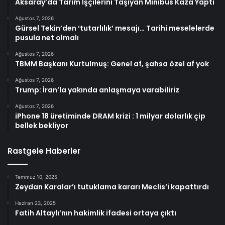
Aksaray’da Tarım İşçilerini Taşıyan Minibüs Kaza Yaptı
Ağustos 7, 2026
Gürsel Tekin’den ‘tutarlılık’ mesajı… Tarihi meselelerde
pusula net olmalı
Ağustos 7, 2026
TBMM Başkanı Kurtulmuş: Genel af, şahsa özel af yok
Ağustos 7, 2026
Trump: İran’la yakında anlaşmaya varabiliriz
Ağustos 7, 2026
iPhone 18 üretiminde DRAM krizi : 1 milyar dolarlık çip
bellek bekliyor
Rastgele Haberler
Temmuz 10, 2025
Zeydan Karalar’ı tutuklama kararı Meclis’i kapattırdı
Haziran 23, 2025
Fatih Altaylı’nın hakimlik ifadesi ortaya çıktı