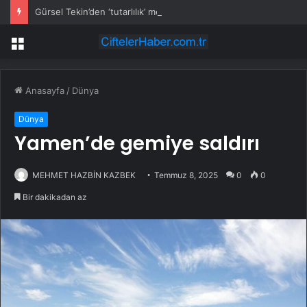
Gürsel Tekin’den ‘tutarlılık’ mesajı… Tarihi meselelerde pusula net olmalı
Menü
Anasayfa
/
Dünya
Dünya
Yamen’de gemiye saldırı
MEHMET HAZBİN KAZBEK
Temmuz 8, 2025
0
0
Bir dakikadan az