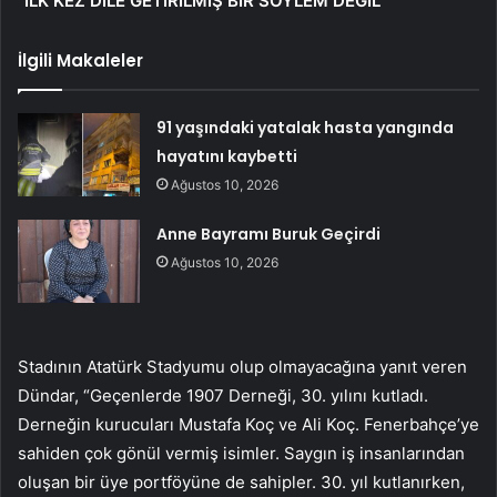
“İLK KEZ DİLE GETİRİLMİŞ BİR SÖYLEM DEĞİL”
İlgili Makaleler
91 yaşındaki yatalak hasta yangında
hayatını kaybetti
Ağustos 10, 2026
Anne Bayramı Buruk Geçirdi
Ağustos 10, 2026
Stadının Atatürk Stadyumu olup olmayacağına yanıt veren
Dündar, “Geçenlerde 1907 Derneği, 30. yılını kutladı.
Derneğin kurucuları Mustafa Koç ve Ali Koç. Fenerbahçe’ye
sahiden çok gönül vermiş isimler. Saygın iş insanlarından
oluşan bir üye portföyüne de sahipler. 30. yıl kutlanırken,