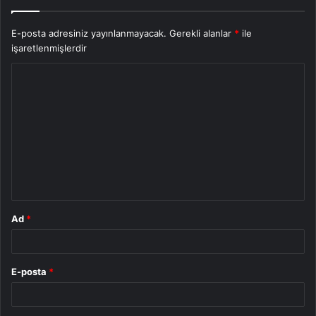
E-posta adresiniz yayınlanmayacak.
Gerekli alanlar
*
ile
işaretlenmişlerdir
Y
o
r
u
m
*
Ad
*
E-posta
*