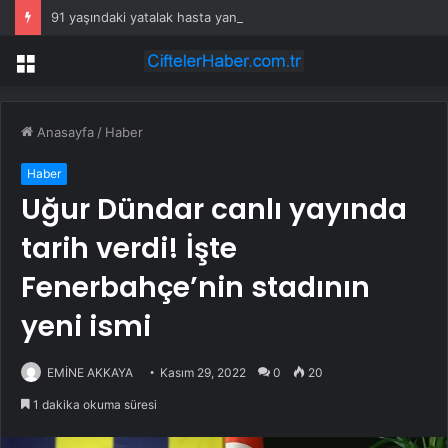
91 yaşındaki yatalak hasta yangında hayatını kaybetti
Menü
Anasayfa
/
Haber
Haber
Uğur Dündar canlı yayında
tarih verdi! İşte
Fenerbahçe’nin stadının
yeni ismi
EMİNE AKKAYA
Kasım 29, 2022
0
20
1 dakika okuma süresi