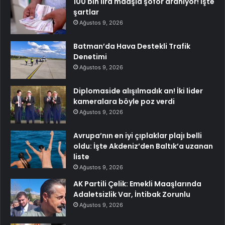
100 bin lira maaşla şoför aranıyor! İşte
şartlar
Ağustos 9, 2026
Batman’da Hava Destekli Trafik
Denetimi
Ağustos 9, 2026
Diplomaside alışılmadık an! İki lider
kameralara böyle poz verdi
Ağustos 9, 2026
Avrupa’nın en iyi çıplaklar plajı belli
oldu: İşte Akdeniz’den Baltık’a uzanan
liste
Ağustos 9, 2026
AK Partili Çelik: Emekli Maaşlarında
Adaletsizlik Var, İntibak Zorunlu
Ağustos 9, 2026