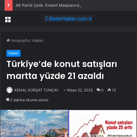
AK Partili Çelik: Emekli Maaşlarında Adaletsizlik Var, İntibak Zorunlu
Menü
Anasayfa
/
Haber
Haber
Türkiye’de konut satışları
martta yüzde 21 azaldı
KEMAL KÜRŞAT TUNÇAY
Nisan 22, 2023
0
12
2 dakika okuma süresi