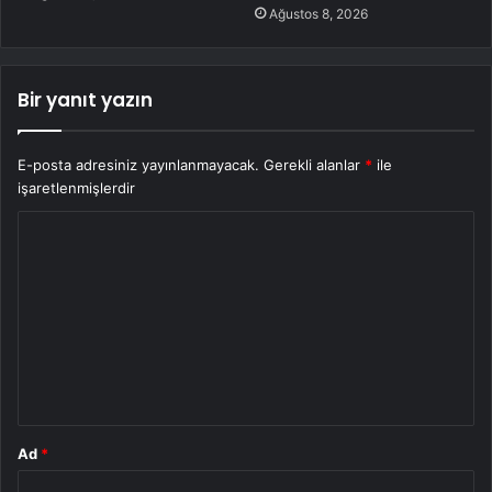
Ağustos 8, 2026
Bir yanıt yazın
E-posta adresiniz yayınlanmayacak.
Gerekli alanlar
*
ile
işaretlenmişlerdir
Y
o
r
u
m
*
Ad
*