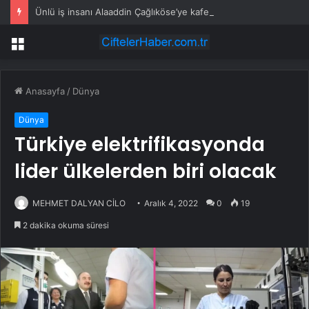
Ünlü iş insanı Alaaddin Çağlıköse’ye kafede bıçaklı saldırının görüntüleri ortaya çıktı
Menü
Anasayfa
/
Dünya
Dünya
Türkiye elektrifikasyonda
lider ülkelerden biri olacak
MEHMET DALYAN CİLO
Aralık 4, 2022
0
19
2 dakika okuma süresi