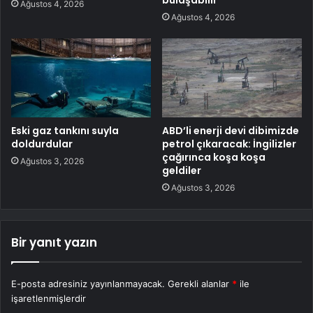
bulaşabilir
Ağustos 4, 2026
Ağustos 4, 2026
Eski gaz tankını suyla
ABD’li enerji devi dibimizde
doldurdular
petrol çıkaracak: İngilizler
çağırınca koşa koşa
Ağustos 3, 2026
geldiler
Ağustos 3, 2026
Bir yanıt yazın
E-posta adresiniz yayınlanmayacak.
Gerekli alanlar
*
ile
işaretlenmişlerdir