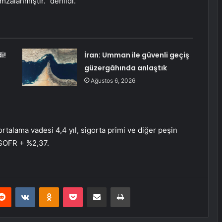
mzalanmıştır.” denildi.
i!
İran: Umman ile güvenli geçiş
güzergâhında anlaştık
Ağustos 6, 2026
talama vadesi 4,4 yıl, sigorta primi ve diğer peşin
m SOFR + %2,37.
erest
Reddit
VKontakte
Odnoklassniki
Pocket
E-Posta ile paylaş
Yazdır