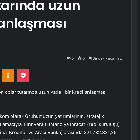
tarında uzun
i anlaşması
0
0
Bir dakikadan az
VKontakte
Odnoklassniki
Pocket
on dolar tutarında uzun vadeli bir kredi anlaşması
ekom olarak Grubumuzun yatırımlarının, stratejik
 amacıyla, Finnvera (Finlandiya ihracat kredi kuruluşu)
jinal Kreditör ve Aracı Banka) arasında 221.782.881,25