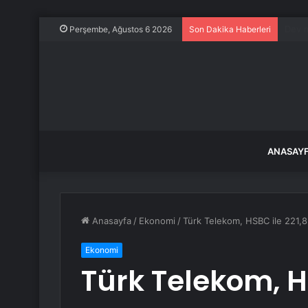
Bodr
Perşembe, Ağustos 6 2026
Son Dakika Haberleri
ANASAY
Anasayfa
/
Ekonomi
/
Türk Telekom, HSBC ile 221,8 
Ekonomi
Türk Telekom, HS