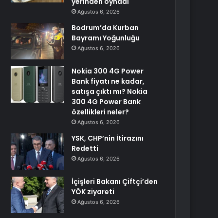
yerinden oynadı
Ağustos 6, 2026
Bodrum’da Kurban
Bayramı Yoğunluğu
Ağustos 6, 2026
Nokia 300 4G Power
Bank fiyatı ne kadar,
satışa çıktı mı? Nokia
300 4G Power Bank
özellikleri neler?
Ağustos 6, 2026
YSK, CHP’nin İtirazını
Redetti
Ağustos 6, 2026
İçişleri Bakanı Çiftçi’den
YÖK ziyareti
Ağustos 6, 2026