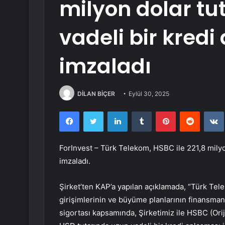
milyon dolar tu
vadeli bir kred
imzaladı
DİLAN BİÇER
Eylül 30, 2025
Facebook
Twitter
LinkedIn
Tumblr
Pinterest
Reddit
ForInvest –
Türk Telekom
,
HSBC
ile 221,8 mily
imzaladı.
Şirket’ten KAP’a yapılan açıklamada, “Türk Tel
girişimlerinin ve büyüme planlarının finansmanı
sigortası kapsamında, Şirketimiz ile HSBC (Ori