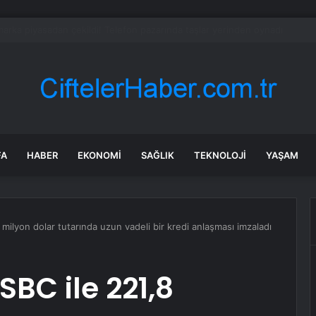
um’da Kurban Bayramı Yoğunluğu
FA
HABER
EKONOMI
SAĞLIK
TEKNOLOJI
YAŞAM
milyon dolar tutarında uzun vadeli bir kredi anlaşması imzaladı
BC ile 221,8