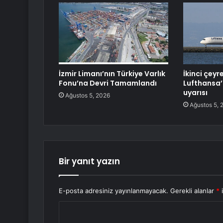
İzmir Limanı’nın Türkiye Varlık
İkinci çeyr
Fonu’na Devri Tamamlandı
Lufthansa
uyarısı
Ağustos 5, 2026
Ağustos 5, 
Bir yanıt yazın
E-posta adresiniz yayınlanmayacak.
Gerekli alanlar
*
i
Y