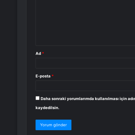
o
r
u
m
*
Ad
*
E-posta
*
Daha sonraki yorumlarımda kullanılması için adı
kaydedilsin.