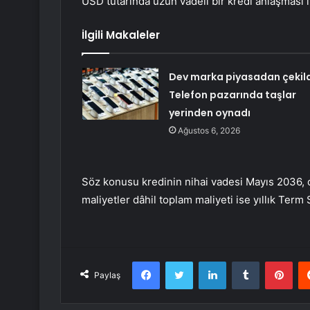
USD tutarında uzun vadeli bir kredi anlaşması i
İlgili Makaleler
Dev marka piyasadan çekild
Telefon pazarında taşlar
yerinden oynadı
Ağustos 6, 2026
Söz konusu kredinin nihai vadesi Mayıs 2036, or
maliyetler dâhil toplam maliyeti ise yıllık Ter
Facebook
Twitter
LinkedIn
Tumblr
Pint
Paylaş