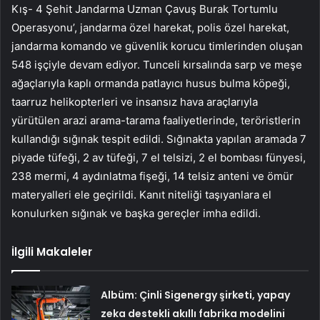
Kış- 4 Şehit Jandarma Uzman Çavuş Burak Tortumlu
Operasyonu’, jandarma özel harekat, polis özel harekat,
jandarma komando ve güvenlik korucu timlerinden oluşan
548 işçiyle devam ediyor. Tunceli kırsalında sarp ve meşe
ağaçlarıyla kaplı ormanda patlayıcı husus bulma köpeği,
taarruz helikopterleri ve insansız hava araçlarıyla
yürütülen arazi arama-tarama faaliyetlerinde, teröristlerin
kullandığı sığınak tespit edildi. Sığınakta yapılan aramada 7
piyade tüfeği, 2 av tüfeği, 7 el telsizi, 2 el bombası fünyesi,
238 mermi, 4 aydınlatma fişeği, 14 telsiz anteni ve ömür
materyalleri ele geçirildi. Kanıt niteliği taşıyanlara el
konulurken sığınak ve başka gereçler imha edildi.
İlgili Makaleler
Albüm: Çinli Sigenergy şirketi, yapay
zeka destekli akıllı fabrika modelini