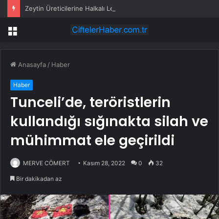
Zeytin Üreticilerine Halkalı Leke Uyarısı
Menü
Anasayfa
/
Haber
Haber
Tunceli’de, teröristlerin
kullandığı sığınakta silah ve
mühimmat ele geçirildi
MERVE CÖMERT
Kasım 28, 2022
0
32
Bir dakikadan az