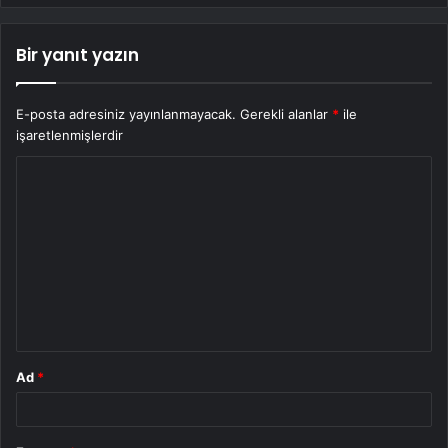
Bir yanıt yazın
E-posta adresiniz yayınlanmayacak.
Gerekli alanlar
*
ile
işaretlenmişlerdir
Y
o
r
u
m
*
Ad
*