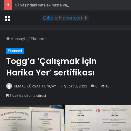
91 yaşındaki yatalak hasta yangında hayatını kaybetti
Menü
Anasayfa
/
Ekonomi
Ekonomi
Togg’a ‘Çalışmak İçin
Harika Yer’ sertifikası
KEMAL KÜRŞAT TUNÇAY
Şubat 3, 2023
0
18
1 dakika okuma süresi