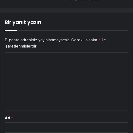
Bir yanıt yazın
E-posta adresiniz yayınlanmayacak.
Gerekli alanlar
*
ile
işaretlenmişlerdir
Y
o
r
u
m
*
Ad
*