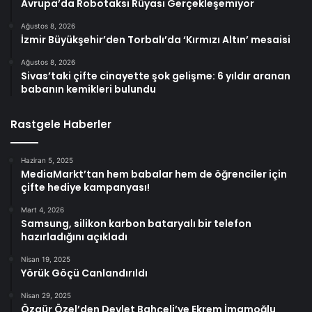
Avrupa’da Robotaksi Rüyası Gerçekleşemiyor
Ağustos 8, 2026
İzmir Büyükşehir’den Torbalı’da ‘Kırmızı Altın’ mesaisi
Ağustos 8, 2026
Sivas’taki çifte cinayette şok gelişme: 6 yıldır aranan
babanın kemikleri bulundu
Rastgele Haberler
Haziran 5, 2025
MediaMarkt’tan hem babalar hem de öğrenciler için
çifte hediye kampanyası!
Mart 4, 2026
Samsung, silikon karbon bataryalı bir telefon
hazırladığını açıkladı
Nisan 19, 2025
Yörük Göçü Canlandırıldı
Nisan 29, 2025
Özgür Özel’den Devlet Bahçeli’ye Ekrem İmamoğlu