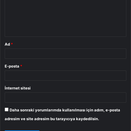
r
u
m
*
Ad
*
E-posta
*
İnternet sitesi
Daha sonraki yorumlarımda kullanılması için adım, e-posta
adresim ve site adresim bu tarayıcıya kaydedilsin.