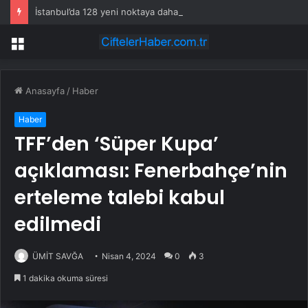
İstanbul’da 128 yeni noktaya daha EDS geliyor
Menü
Anasayfa
/
Haber
Haber
TFF’den ‘Süper Kupa’
açıklaması: Fenerbahçe’nin
erteleme talebi kabul
edilmedi
ÜMİT SAVĞA
Nisan 4, 2024
0
3
1 dakika okuma süresi