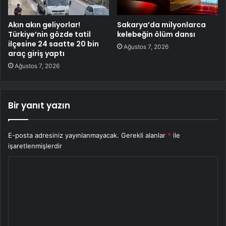
Akın akın geliyorlar!
Sakarya’da milyonlarca
Türkiye’nin gözde tatil
kelebeğin ölüm dansı
ilçesine 24 saatte 20 bin
Ağustos 7, 2026
araç giriş yaptı
Ağustos 7, 2026
Bir yanıt yazın
E-posta adresiniz yayınlanmayacak.
Gerekli alanlar
*
ile
işaretlenmişlerdir
Y
o
r
u
m