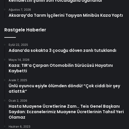
Kemalettin Şahin Son Yolculuğuna Uğurlandı
Ağustos 7, 2026
Aksaray’da Tarım İşçilerini Taşıyan Minibüs Kaza Yaptı
Rastgele Haberler
Eylül 22, 2025
Adana’da sokakta 3 çocuğu döven zanlı tutuklandı
Mayıs 14, 2026
Kaza: TIR’a Çarpan Otomobilin Sürücüsü Hayatını
Kaybetti
Aralık 7, 2025
Ünlü oyuncu eşiyle ölümden döndü! “Çok ciddi bir şey
atlattık”
Ocak 2, 2026
Hasta Muayene Ücretlerine Zam… Teis Genel Başkanı
Saydan: Eczanelerimiz Muayene Ücretlerinin Tahsil Yeri
Olamaz
Haziran 6, 2023