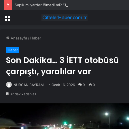
Sapık milyarder ölmedi mi? “Jeffrey” diye seslenince paniğe kapılıp gaza bastı
Menü
Anasayfa
/
Haber
Haber
Son Dakika… 3 İETT otobüsü
çarpıştı, yaralılar var
NURCAN BAYRAM
Ocak 16, 2026
0
0
Bir dakikadan az