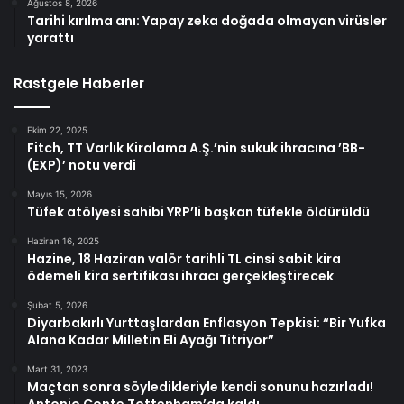
Ağustos 8, 2026
Tarihi kırılma anı: Yapay zeka doğada olmayan virüsler
yarattı
Rastgele Haberler
Ekim 22, 2025
Fitch, TT Varlık Kiralama A.Ş.’nin sukuk ihracına ’BB-
(EXP)’ notu verdi
Mayıs 15, 2026
Tüfek atölyesi sahibi YRP’li başkan tüfekle öldürüldü
Haziran 16, 2025
Hazine, 18 Haziran valör tarihli TL cinsi sabit kira
ödemeli kira sertifikası ihracı gerçekleştirecek
Şubat 5, 2026
Diyarbakırlı Yurttaşlardan Enflasyon Tepkisi: “Bir Yufka
Alana Kadar Milletin Eli Ayağı Titriyor”
Mart 31, 2023
Maçtan sonra söyledikleriyle kendi sonunu hazırladı!
Antonio Conte Tottenham’da kaldı