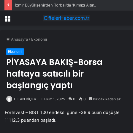
İzmir Büyükşehir’den Torbalı’da ‘Kırmızı Altın’ mesaisi
Menü
Anasayfa
/
Ekonomi
Ekonomi
PİYASAYA BAKIŞ-Borsa
haftaya satıcılı bir
başlangıç yaptı
DİLAN BİÇER
Ekim 1, 2025
0
0
Bir dakikadan az
ForInvest –
BIST 100
endeksi güne -38,9 puan düşüşle
11112,3 puandan başladı.