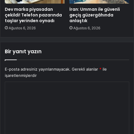
Dev marka piyasadan
İran: Umman ile güvenli
çekildi! Telefon pazarında
geçiş güzergâhında
taşlar yerinden oynadı
anlaştık
Ağustos 6, 2026
Ağustos 6, 2026
Bir yanıt yazın
E-posta adresiniz yayınlanmayacak.
Gerekli alanlar
*
ile
işaretlenmişlerdir
Y
o
r
u
m
*