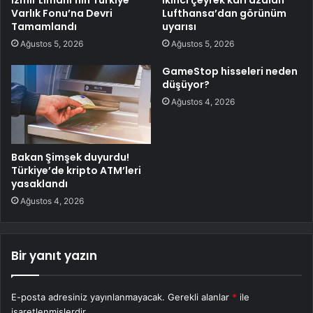
İzmir Limanı’nın Türkiye
İkinci çeyrek kârı azalan
Varlık Fonu’na Devri
Lufthansa’dan görünüm
Tamamlandı
uyarısı
Ağustos 5, 2026
Ağustos 5, 2026
GameStop hisseleri neden
düşüyor?
Ağustos 4, 2026
Bakan Şimşek duyurdu!
Türkiye’de kripto ATM’leri
yasaklandı
Ağustos 4, 2026
Bir yanıt yazın
E-posta adresiniz yayınlanmayacak.
Gerekli alanlar
*
ile
işaretlenmişlerdir