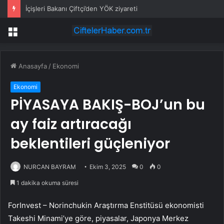
İçişleri Bakanı Çiftçi’den YÖK ziyareti
Menü
Anasayfa
/
Ekonomi
Ekonomi
PİYASAYA BAKIŞ-BOJ’un bu
ay faiz artıracağı
beklentileri güçleniyor
NURCAN BAYRAM
Ekim 3, 2025
0
0
1 dakika okuma süresi
ForInvest – Norinchukin Araştırma Enstitüsü ekonomisti
Takeshi Minami’ye göre, piyasalar, Japonya Merkez