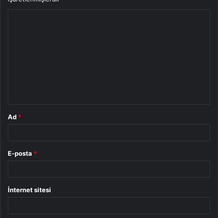
Y
o
r
u
m
*
Ad
*
E-posta
*
İnternet sitesi