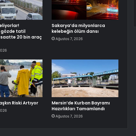
eliyorlar!
Sakarya’da milyonlarca
 gözde tatil
kelebeğin ölüm dansı
 saatte 20 bin araç
Ağustos 7, 2026
2026
şkın Riski Artıyor
Mersin’de Kurban Bayramı
Hazırlıkları Tamamlandı
2026
Ağustos 7, 2026