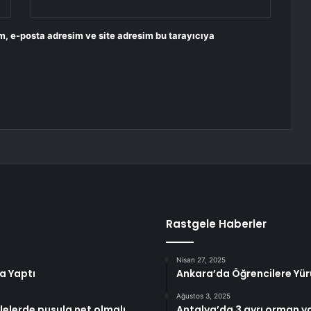
m, e-posta adresim ve site adresim bu tarayıcıya
Rastgele Haberler
Nisan 27, 2025
a Yaptı
Ankara’da Öğrencilere Yürü
Ağustos 3, 2025
elelerde pusula net olmalı
Antalya’da 3 ayrı orman yan