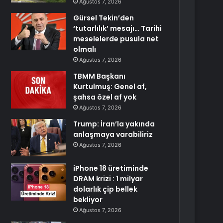
Ağustos 7, 2026
Gürsel Tekin’den
‘tutarlılık’ mesajı… Tarihi
meselelerde pusula net
olmalı
Ağustos 7, 2026
TBMM Başkanı
Kurtulmuş: Genel af,
şahsa özel af yok
Ağustos 7, 2026
Trump: İran’la yakında
anlaşmaya varabiliriz
Ağustos 7, 2026
iPhone 18 üretiminde
DRAM krizi : 1 milyar
dolarlık çip bellek
bekliyor
Ağustos 7, 2026