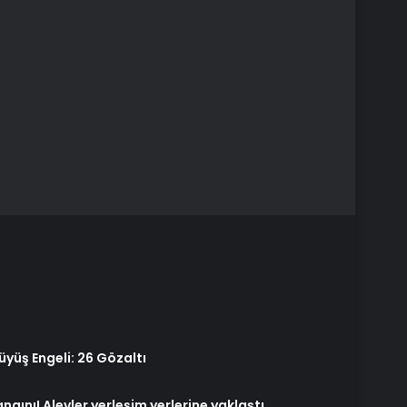
yüş Engeli: 26 Gözaltı
gını! Alevler yerleşim yerlerine yaklaştı