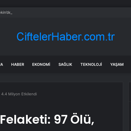
kin’den ‘tutarlılık’ mesajı… Tarihi meselelerde pusula net olmalı
FA
HABER
EKONOMI
SAĞLIK
TEKNOLOJI
YAŞAM
, 4.4 Milyon Etkilendi
Felaketi: 97 Ölü,