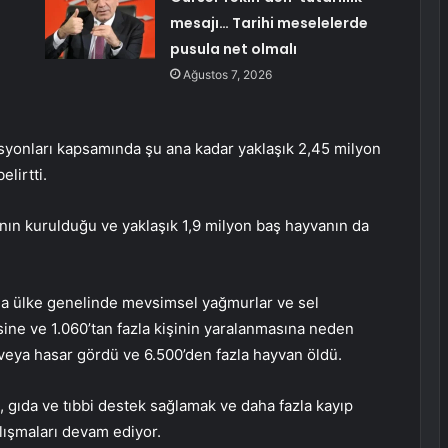
mesajı… Tarihi meselelerde
pusula net olmalı
Ağustos 7, 2026
onları kapsamında şu ana kadar yaklaşık 2,45 milyon
elirtti.
ın kurulduğu ve yaklaşık 1,9 milyon baş hayvanın da
ana ülke genelinde mevsimsel yağmurlar ve sel
sine ve 1.060’tan fazla kişinin yaralanmasına neden
 veya hasar gördü ve 6.500’den fazla hayvan öldü.
k, gıda ve tıbbi destek sağlamak ve daha fazla kayıp
lışmaları devam ediyor.