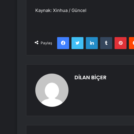
Kaynak: Xinhua / Güncel
Facebook
Twitter
LinkedIn
Tumblr
Pint
Paylaş
DİLAN BİÇER