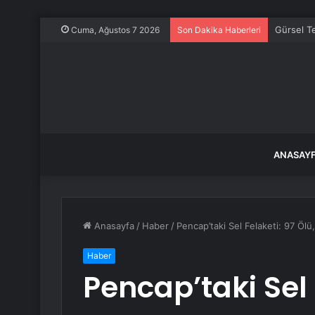
Gürsel Te
Cuma, Ağustos 7 2026
Son Dakika Haberleri
ANASAY
Anasayfa
/
Haber
/
Pencap’taki Sel Felaketi: 97 Ölü
Haber
Pencap’taki Sel 