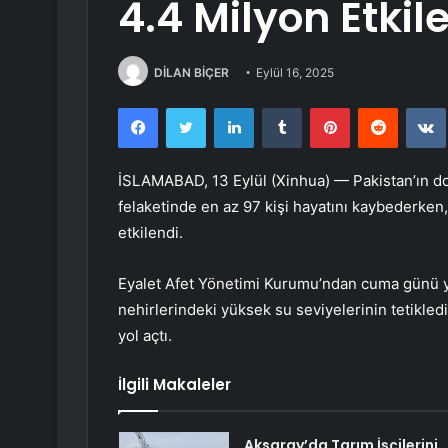
4.4 Milyon Etkil
DİLAN BİÇER
Eylül 16, 2025
Facebook
Twitter
LinkedIn
Tumblr
Pinterest
Reddit
İSLAMABAD, 13 Eylül (Xinhua) — Pakistan’ın 
felaketinde en az 97 kişi hayatını kaybederken
etkilendi.
Eyalet Afet Yönetimi Kurumu’ndan cuma günü y
nehirlerindeki yüksek su seviyelerinin tetikled
yol açtı.
İlgili Makaleler
Aksaray’da Tarım İşçilerini