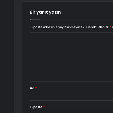
Bir yanıt yazın
E-posta adresiniz yayınlanmayacak.
Gerekli alanlar
*
i
Y
o
r
u
m
*
Ad
*
E-posta
*