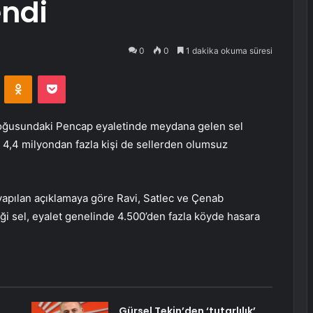
endi
0
0
1 dakika okuma süresi
VKontakte
Odnoklassniki
Pocket
doğusundaki Pencap eyaletinde meydana gelen sel
, 4,4 milyondan fazla kişi de sellerden olumsuz
apılan açıklamaya göre Ravi, Satlec ve Çenab
iği sel, eyalet genelinde 4.500’den fazla köyde hasara
Gürsel Tekin’den ‘tutarlılık’