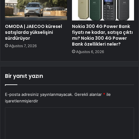
OMODA | JAECOO küresel
Nokia 300 4G Power Bank
satışlarda yükselişini
fiyatı ne kadar, satışa çıktı
sürdürüyor
mı? Nokia 300 4G Power
Bank özellikleri neler?
Ağustos 7, 2026
Ağustos 6, 2026
Bir yanıt yazın
E-posta adresiniz yayınlanmayacak.
Gerekli alanlar
*
ile
işaretlenmişlerdir
Y
o
r