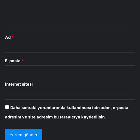
u
m
*
Ad
*
E-posta
*
İnternet sitesi
Daha sonraki yorumlarımda kullanılması için adım, e-posta
adresim ve site adresim bu tarayıcıya kaydedilsin.