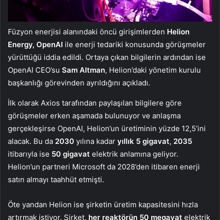
Füzyon enerjisi alanındaki öncü girişimlerden
Helion
Energy, OpenAI
ile enerji tedariki konusunda görüşmeler
yürüttüğü iddia edildi. Ortaya çıkan bilgilerin ardından ise
OpenAI CEO’su
Sam Altman
, Helion’daki yönetim kurulu
başkanlığı görevinden ayrıldığını açıkladı.
İlk olarak Axios tarafından paylaşılan bilgilere göre
görüşmeler erken aşamada bulunuyor ve anlaşma
gerçekleşirse OpenAI, Helion’un üretiminin yüzde 12,5’ini
alacak. Bu da
2030
yılına kadar
yıllık 5 gigavat
,
2035
itibarıyla ise
50 gigavat
elektrik anlamına geliyor.
Helion’un partneri Microsoft da 2028’den itibaren enerji
satın almayı taahhüt etmişti.
Öte yandan Helion ise şirketin üretim kapasitesini hızla
artırmak istiyor. Şirket,
her reaktörün 50 megavat
elektrik