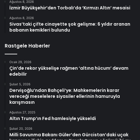
Ağustos 8, 2026
İzmir Büyükşehir’den Torbalı’da ‘Kırmızı Altın’ mesaisi
Ağustos 8, 2026
Sivas’taki çifte cinayette şok gelişme: 6 yıldır aranan
babanın kemikleri bulundu
Rastgele Haberler
Ocak 29, 2026
Çin’de rekor yükselişe rağmen ‘altına hücum’ devam
edebilir
Şubat 5, 2026
Dervişoğlu’ndan Bahçeli’ye: Mahkemelerin karar
vereceği meselelere siyasiler ellerinin hamuruyla
karışmasın
Ağustos 27, 2025
Altın Trump’ın Fed hamlesiyle yükseldi
Şubat 20, 2026
Milli Savunma Bakanı Güler’den Gürcistan’daki uçak