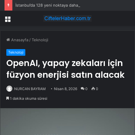
İstanbul’da 128 yeni noktaya daha EDS geliyor
Menü
Anasayfa
/
Teknoloji
Teknoloji
OpenAI, yapay zekaları için
füzyon enerjisi satın alacak
NURCAN BAYRAM
Nisan 8, 2026
0
0
1 dakika okuma süresi