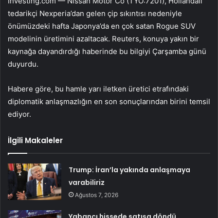
Investing.com — Nissan Motor Co (TYO:7201), Hollandalı
tedarikçi Nexperia’dan gelen çip sıkıntısı nedeniyle
önümüzdeki hafta Japonya’da en çok satan Rogue SUV
modelinin üretimini azaltacak. Reuters, konuya yakın bir
kaynağa dayandırdığı haberinde bu bilgiyi Çarşamba günü
duyurdu.
Habere göre, bu hamle yarı iletken üretici etrafındaki
diplomatik anlaşmazlığın en son sonuçlarından birini temsil
ediyor.
İlgili Makaleler
Trump: İran’la yakında anlaşmaya
varabiliriz
Ağustos 7, 2026
Yabancı hissede satışa döndü