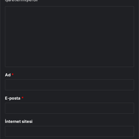
Y
o
r
u
m
*
Ad
*
E-posta
*
İnternet sitesi