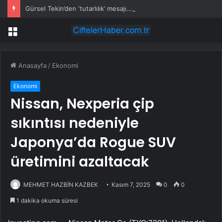
Gürsel Tekin’den ‘tutarlılık’ mesajı… Tarihi meselelerde pusula net olmalı
Menü
Anasayfa
/
Ekonomi
Ekonomi
Nissan, Nexperia çip
sıkıntısı nedeniyle
Japonya’da Rogue SUV
üretimini azaltacak
MEHMET HAZBİN KAZBEK
Kasım 7, 2025
0
0
1 dakika okuma süresi