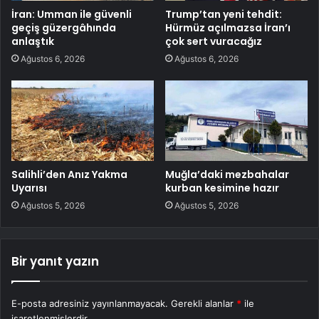
İran: Umman ile güvenli
Trump’tan yeni tehdit:
geçiş güzergâhında
Hürmüz açılmazsa İran’ı
anlaştık
çok sert vuracağız
Ağustos 6, 2026
Ağustos 6, 2026
Salihli’den Anız Yakma
Muğla’daki mezbahalar
Uyarısı
kurban kesimine hazır
Ağustos 5, 2026
Ağustos 5, 2026
Bir yanıt yazın
E-posta adresiniz yayınlanmayacak.
Gerekli alanlar
*
ile
işaretlenmişlerdir