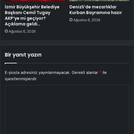
İzmir Büyükşehir Belediye
Denizli’de mezarlıklar
Başkanı Cemil Tugay
Kurban Bayramına hazır
AKP’ye mi geçiyor?
Ağustos 6, 2026
Açıklama geldi…
Ağustos 6, 2026
Bir yanıt yazın
E-posta adresiniz yayınlanmayacak.
Gerekli alanlar
*
ile
işaretlenmişlerdir
Y
o
r
u
m