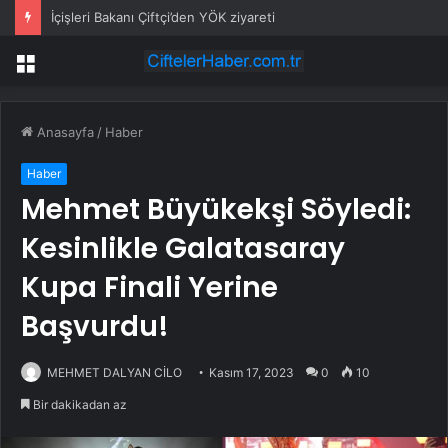
İçişleri Bakanı Çiftçi’den YÖK ziyareti
Menü
Anasayfa
/
Haber
Haber
Mehmet Büyükekşi Söyledi:
Kesinlikle Galatasaray
Kupa Finali Yerine
Başvurdu!
MEHMET DALYAN CİLO
Kasım 17, 2023
0
10
Bir dakikadan az