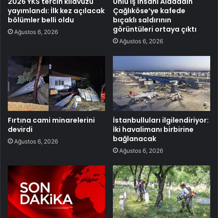
2026 YKS tercih kılavuzu
Ünlü iş insanı Alaaddin
yayımlandı: İlk kez açılacak
Çağlıköse’ye kafede
bölümler belli oldu
bıçaklı saldırının
görüntüleri ortaya çıktı
Ağustos 6, 2026
Ağustos 6, 2026
Fırtına cami minarelerini
İstanbulluları ilgilendiriyor:
devirdi
İki havalimanı birbirine
bağlanacak
Ağustos 6, 2026
Ağustos 6, 2026