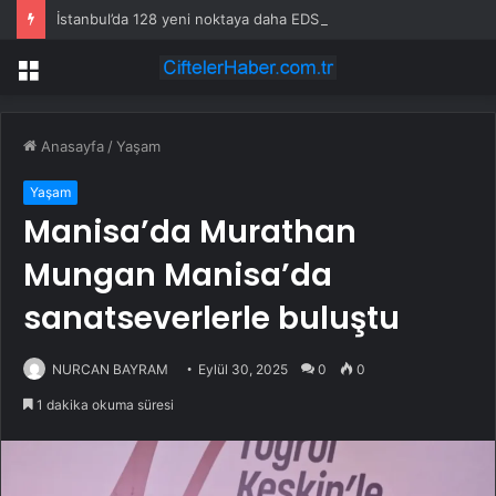
İstanbul’da 128 yeni noktaya daha EDS geliyor
Menü
Anasayfa
/
Yaşam
Yaşam
Manisa’da Murathan
Mungan Manisa’da
sanatseverlerle buluştu
NURCAN BAYRAM
Eylül 30, 2025
0
0
1 dakika okuma süresi