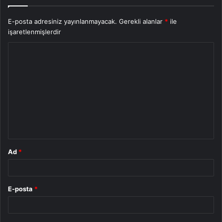
E-posta adresiniz yayınlanmayacak.
Gerekli alanlar
*
ile
işaretlenmişlerdir
Y
o
r
u
m
*
Ad
*
E-posta
*