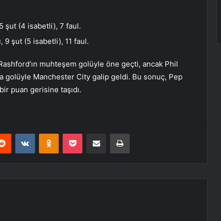
şut (4 isabetli), 7 faul.
 şut (5 isabetli), 11 faul.
ashford’ın muhteşem golüyle öne geçti, ancak Phil
ka golüyle Manchester City galip geldi. Bu sonuç, Pep
bir puan gerisine taşıdı.
erest
Reddit
VKontakte
Odnoklassniki
Pocket
E-Posta ile paylaş
Yazdır