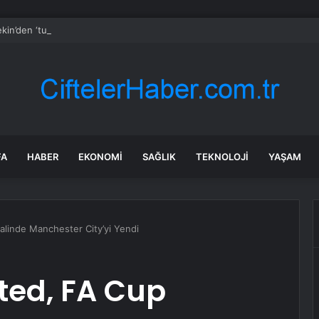
kin’den ‘tutarlılık’ mesajı… Tarihi meselelerde pusula net olmalı
FA
HABER
EKONOMI
SAĞLIK
TEKNOLOJI
YAŞAM
linde Manchester City’yi Yendi
ted, FA Cup