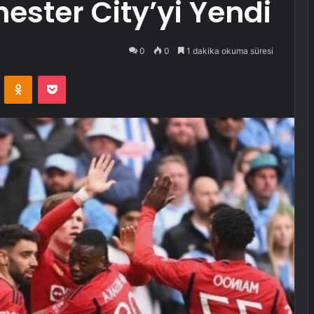
ester City’yi Yendi
0
0
1 dakika okuma süresi
VKontakte
Odnoklassniki
Pocket