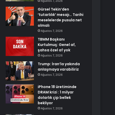
Ağustos 7, 2026
Gürsel Tekin’den
‘tutarlılık’ mesajı… Tarihi
meselelerde pusula net
olmalı
Ağustos 7, 2026
TBMM Başkanı
Kurtulmuş: Genel af,
şahsa özel af yok
Ağustos 7, 2026
Trump: İran’la yakında
anlaşmaya varabiliriz
Ağustos 7, 2026
iPhone 18 üretiminde
DRAM krizi : 1 milyar
dolarlık çip bellek
bekliyor
Ağustos 7, 2026