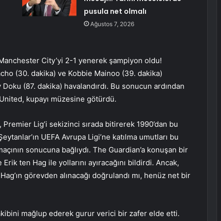
pusula net olmalı
Ağustos 7, 2026
 Manchester City’yi 2-1 yenerek şampiyon oldu!
cho (30. dakika) ve Kobbie Mainoo (39. dakika)
my Doku (87. dakika) havalandırdı. Bu sonucun ardından
United, kupayı müzesine götürdü.
Premier Lig’i sekizinci sırada bitirerek 1990’dan bu
 Şeytanlar’ın UEFA Avrupa Ligi’ne katılma umutları bu
çının sonucuna bağlıydı. The Guardian’a konuşan bir
rik ten Hag ile yollarını ayıracağını bildirdi. Ancak,
n Hag’ın görevden alınacağı doğrulandı mı, henüz net bir
bini mağlup ederek gurur verici bir zafer elde etti.