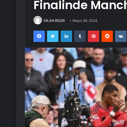
Finalinde Manch
DİLAN BİÇER
Mayıs 26, 2024
Facebook
Twitter
LinkedIn
Tumblr
Pinterest
Reddit