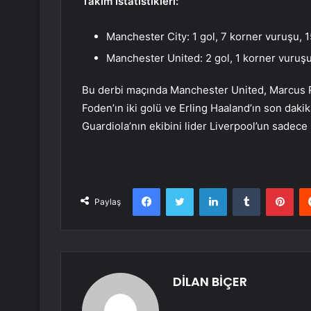
Takım İstatistikleri:
Manchester City: 1 gol, 7 korner vuruşu, 15 
Manchester United: 2 gol, 1 korner vuruşu, 9
Bu derbi maçında Manchester United, Marcus R
Foden’ın iki golü ve Erling Haaland’ın son daki
Guardiola’nın ekibini lider Liverpool’un sadece 
Facebook
Twitter
LinkedIn
Tumblr
Pint
Paylaş
DİLAN BİÇER