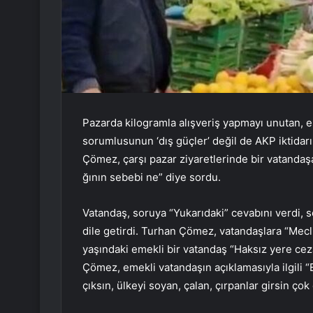
Pazarda kilogramla alışveriş yapmayı unutan, e
sorumlusunun ‘dış güçler’ değil de AKP iktidar
Çömez, çarşı pazar ziyaretlerinde bir vatandaşa
ğının sebebi ne” diye sordu.
Vatandaş, soruya “Yukarıdaki” cevabını verdi, s
dile getirdi. Turhan Çömez, vatandaşlara “Mecli
yaşındaki emekli bir vatandaş “Haksız yere cezae
Çömez, emekli vatandaşın açıklamasıyla ilgili “
çıksın, ülkeyi soyan, çalan, çırpanlar girsin ço