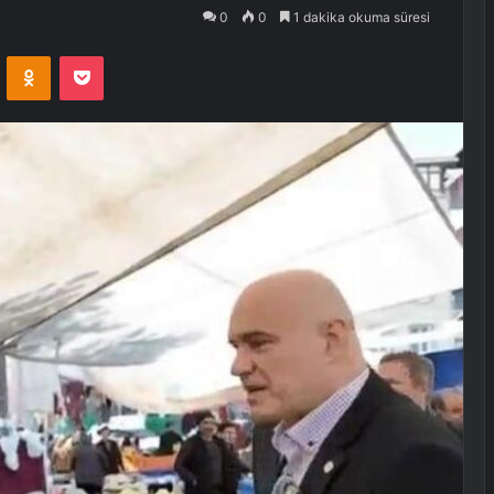
0
0
1 dakika okuma süresi
VKontakte
Odnoklassniki
Pocket