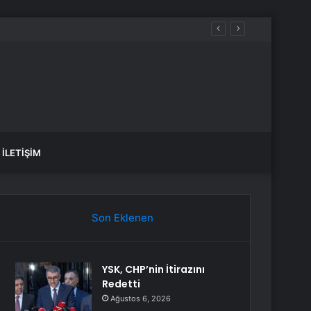
İLETIŞIM
Son Eklenen
YSK, CHP’nin İtirazını
Redetti
Ağustos 6, 2026