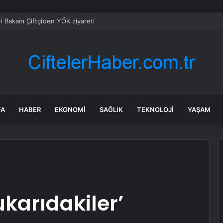
eri Bakanı Çiftçi’den YÖK ziyareti
FA
HABER
EKONOMI
SAĞLIK
TEKNOLOJI
YAŞAM
ukarıdakiler’