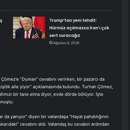
iş
Trump’tan yeni tehdit:
Hürmüz açılmazsa İran’ı çok
sert vuracağız
Ağustos 6, 2026
n Çömez’e “Duman” cevabını verirken, bir pazarcı da
 kişilik aile yiyor” açıklamasında bulundu. Turhan Çömez,
ımızı bir tane elma diyor, evde dörde bölüyor. İşte
onuştu.
r da yanıyor” diyen bir vatandaşa “Hayat pahalılığının
karıdaki” cevabını aldı. Vatandaş bu cevabın ardından