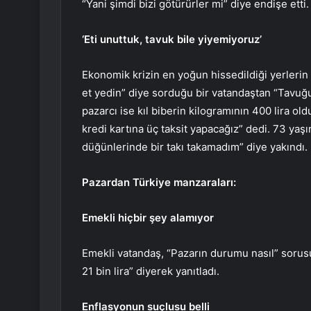
“Yani şimdi bizi götürürler mi” diye endişe etti.
‘Eti unuttuk, tavuk bile yiyemiyoruz’
Ekonomik krizin en yoğun hissedildiği yerleri
et yedin” diye sorduğu bir vatandaştan “Tavuğu 
pazarcı ise kıl biberin kilogramının 400 lira o
kredi kartına üç taksit yapacağız” dedi. 73 ya
düğünlerinde bir takı takamadım” diye yakındı.
Pazardan Türkiye manzaraları:
Emekli hiçbir şey alamıyor
Emekli vatandaş, “Pazarın durumu nasıl” sorus
21 bin lira” diyerek yanıtladı.
Enflasyonun suçlusu belli