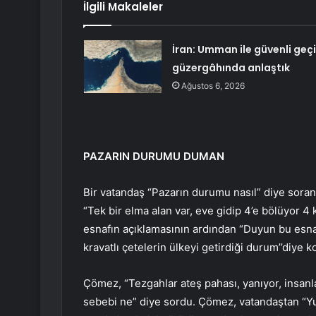
İlgili Makaleler
İran: Umman ile güvenli geç
güzergâhında anlaştık
Ağustos 6, 2026
PAZARIN DURUMU DUMAN
Bir vatandaş “Pazarın durumu nasıl” diye sora
“Tek bir elma alan var, eve gidip 4’e bölüyor 4
esnafın açıklamasının ardından “Duyun bu esnaf
kravatlı çetelerin ülkeyi getirdiği durum’’diye k
Çömez, “Tezgahlar ateş pahası, yanıyor, insanla
sebebi ne” diye sordu. Çömez, vatandaştan “Yu