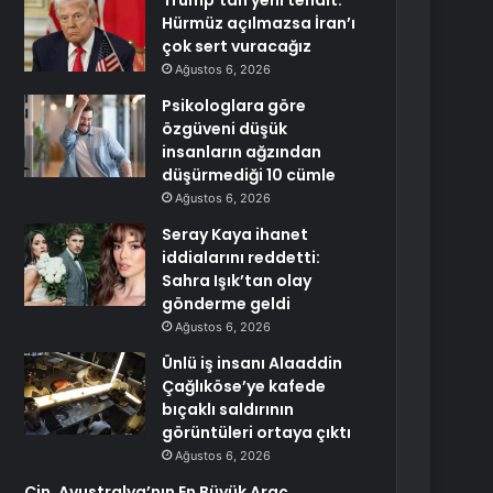
Trump’tan yeni tehdit:
Hürmüz açılmazsa İran’ı
çok sert vuracağız
Ağustos 6, 2026
Psikologlara göre
özgüveni düşük
insanların ağzından
düşürmediği 10 cümle
Ağustos 6, 2026
Seray Kaya ihanet
iddialarını reddetti:
Sahra Işık’tan olay
gönderme geldi
Ağustos 6, 2026
Ünlü iş insanı Alaaddin
Çağlıköse’ye kafede
bıçaklı saldırının
görüntüleri ortaya çıktı
Ağustos 6, 2026
Çin, Avustralya’nın En Büyük Araç