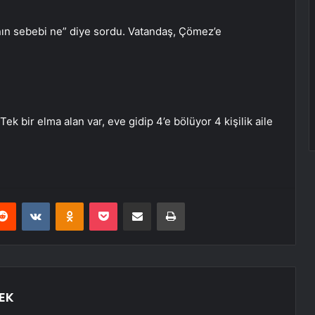
nın sebebi ne” diye sordu. Vatandaş, Çömez’e
ek bir elma alan var, eve gidip 4’e bölüyor 4 kişilik aile
erest
Reddit
VKontakte
Odnoklassniki
Pocket
E-Posta ile paylaş
Yazdır
EK