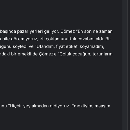
n başında pazar yerleri geliyor. Çömez “En son ne zaman
bile göremiyoruz, eti çoktan unuttuk cevabını aldı. Bir
lduğunu söyledi ve “Utandım, fiyat etiketi koyamadım,
şındaki bir emekli de Çömez’e “Çoluk çocuğun, torunların
unu “Hiçbir şey almadan gidiyoruz. Emekliyim, maaşım