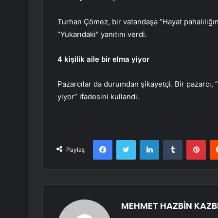
Turhan Çömez, bir vatandaşa “Hayat pahalılığı
“Yukarıdaki” yanıtını verdi.
4 kişilik aile bir elma yiyor
Pazarcılar da durumdan şikayetçi. Bir pazarcı, “T
yiyor” ifadesini kullandı.
Facebook
Twitter
LinkedIn
Tumblr
Pint
Paylaş
MEHMET HAZBİN KAZB