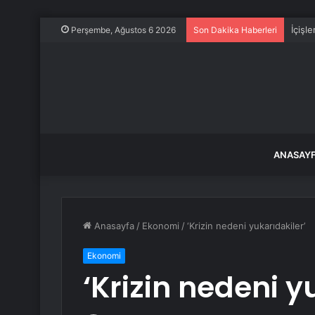
İçişl
Perşembe, Ağustos 6 2026
Son Dakika Haberleri
ANASAY
Anasayfa
/
Ekonomi
/
‘Krizin nedeni yukarıdakiler’
Ekonomi
‘Krizin nedeni y