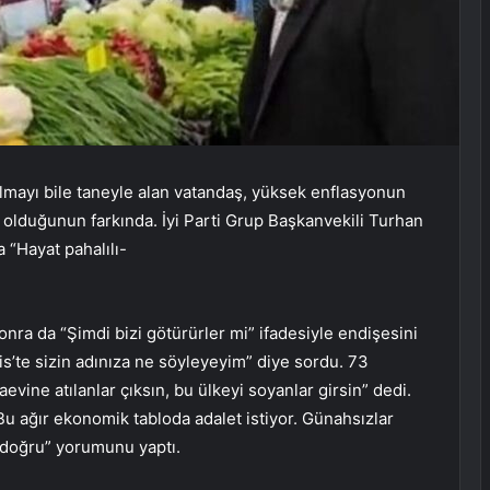
lmayı bile taneyle alan vatandaş, yüksek enflasyonun
ı olduğunun farkında. İyi Parti Grup Başkanvekili Turhan
 “Hayat pahalılı-
onra da “Şimdi bizi götürürler mi” ifadesiyle endişesini
s’te sizin adınıza ne söyleyeyim” diye sordu. 73
vine atılanlar çıksın, bu ülkeyi soyanlar girsin” dedi.
Bu ağır ekonomik tabloda adalet istiyor. Günahsızlar
k doğru” yorumunu yaptı.