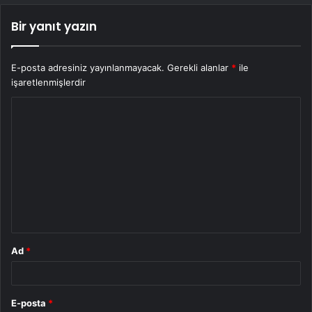
Bir yanıt yazın
E-posta adresiniz yayınlanmayacak.
Gerekli alanlar
*
ile
işaretlenmişlerdir
Y
o
r
u
m
*
Ad
*
E-posta
*