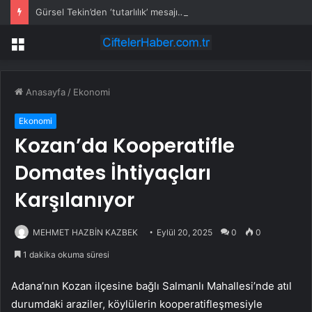
Gürsel Tekin’den ‘tutarlılık’ mesajı… Tarihi meselelerde pusula net olmalı
Menü
Anasayfa
/
Ekonomi
Ekonomi
Kozan’da Kooperatifle
Domates İhtiyaçları
Karşılanıyor
MEHMET HAZBİN KAZBEK
Eylül 20, 2025
0
0
1 dakika okuma süresi
Adana’nın Kozan ilçesine bağlı Salmanlı Mahallesi’nde atıl
durumdaki araziler, köylülerin kooperatifleşmesiyle