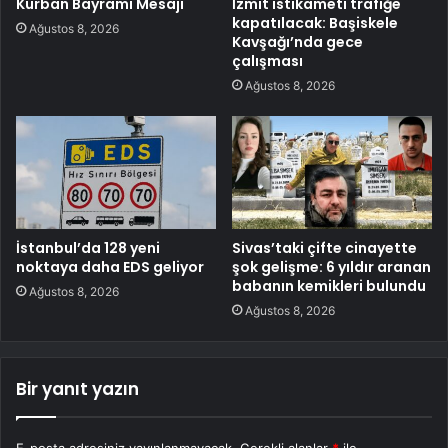
Kurban Bayramı Mesajı
İzmit istikameti trafiğe
kapatılacak: Başiskele
Ağustos 8, 2026
Kavşağı’nda gece
çalışması
Ağustos 8, 2026
İstanbul’da 128 yeni
Sivas’taki çifte cinayette
noktaya daha EDS geliyor
şok gelişme: 6 yıldır aranan
babanın kemikleri bulundu
Ağustos 8, 2026
Ağustos 8, 2026
Bir yanıt yazın
E-posta adresiniz yayınlanmayacak.
Gerekli alanlar
*
ile