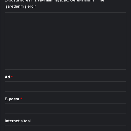
işaretlenmişlerdir
Y
o
r
u
m
*
Ad
*
E-posta
*
İnternet sitesi