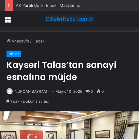
AK Partili Çelik: Emekli Maaşlarında Adaletsizlik Var, İntibak Zorunlu
Menü
Anasayfa
/
Haber
Haber
Kayseri Talas’tan sanayi
esnafına müjde
NURCAN BAYRAM
Mayıs 10, 2026
0
0
1 dakika okuma süresi