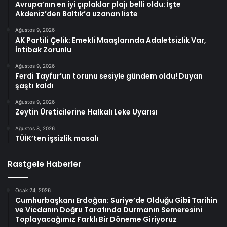
Avrupa’nın en iyi çıplaklar plajı belli oldu: İşte
Akdeniz’den Baltık’a uzanan liste
Ağustos 9, 2026
AK Partili Çelik: Emekli Maaşlarında Adaletsizlik Var,
İntibak Zorunlu
Ağustos 9, 2026
Ferdi Tayfur’un torunu sesiyle gündem oldu! Duyan
şaştı kaldı
Ağustos 9, 2026
Zeytin Üreticilerine Halkalı Leke Uyarısı
Ağustos 8, 2026
TÜİK’ten işsizlik masalı
Rastgele Haberler
Ocak 24, 2026
Cumhurbaşkanı Erdoğan: Suriye’de Olduğu Gibi Tarihin
ve Vicdanın Doğru Tarafında Durmanın Semeresini
Toplayacağımız Farklı Bir Döneme Giriyoruz