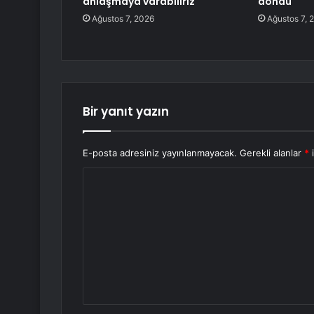
anlaşmaya varabiliriz
döndü
Ağustos 7, 2026
Ağustos 7, 
Bir yanıt yazın
E-posta adresiniz yayınlanmayacak.
Gerekli alanlar
*
i
Y
o
r
u
m
*