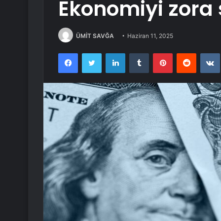
Ekonomiyi zora 
ÜMİT SAVĞA
Haziran 11, 2025
Facebook
Twitter
LinkedIn
Tumblr
Pinterest
Reddit