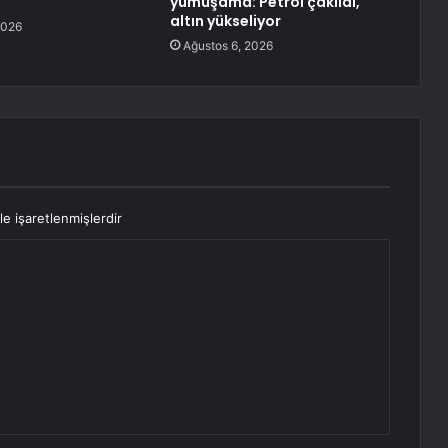
yumuşama: Petrol çakıldı,
altın yükseliyor
2026
Ağustos 6, 2026
le işaretlenmişlerdir