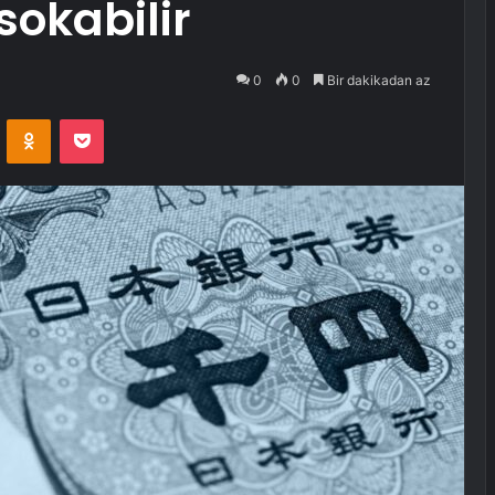
sokabilir
0
0
Bir dakikadan az
VKontakte
Odnoklassniki
Pocket