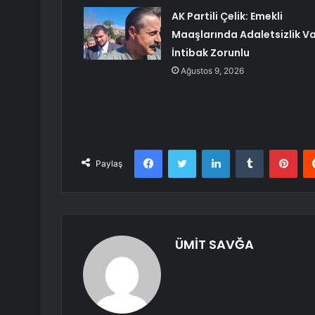
AK Partili Çelik: Emekli
Maaşlarında Adaletsizlik Va
İntibak Zorunlu
Ağustos 9, 2026
Facebook
Twitter
LinkedIn
Tumblr
Pint
Paylaş
ÜMİT SAVĞA