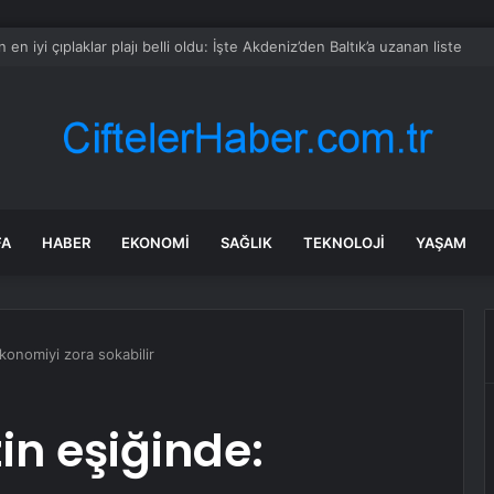
i Çelik: Emekli Maaşlarında Adaletsizlik Var, İntibak Zorunlu
FA
HABER
EKONOMI
SAĞLIK
TEKNOLOJI
YAŞAM
konomiyi zora sokabilir
in eşiğinde: