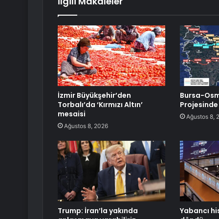
İlgili Makaleler
İzmir Büyükşehir’den
Bursa-Osma
Torbalı’da ‘Kırmızı Altın’
Projesinde
mesaisi
Ağustos 8, 
Ağustos 8, 2026
Trump: İran’la yakında
Yabancı hi