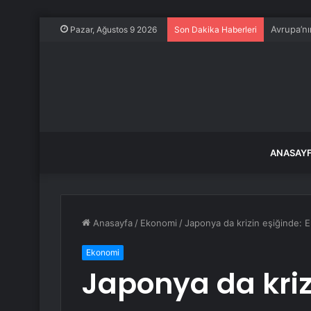
AK Partil
Pazar, Ağustos 9 2026
Son Dakika Haberleri
ANASAY
Anasayfa
/
Ekonomi
/
Japonya da krizin eşiğinde: E
Ekonomi
Japonya da kriz