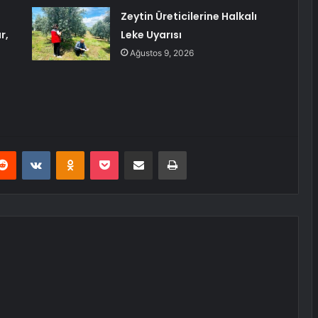
Zeytin Üreticilerine Halkalı
r,
Leke Uyarısı
Ağustos 9, 2026
erest
Reddit
VKontakte
Odnoklassniki
Pocket
E-Posta ile paylaş
Yazdır