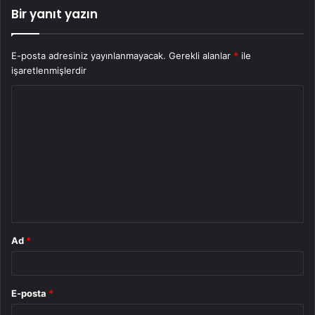
Bir yanıt yazın
E-posta adresiniz yayınlanmayacak.
Gerekli alanlar
*
ile
işaretlenmişlerdir
Y
o
r
u
m
*
Ad
*
E-posta
*