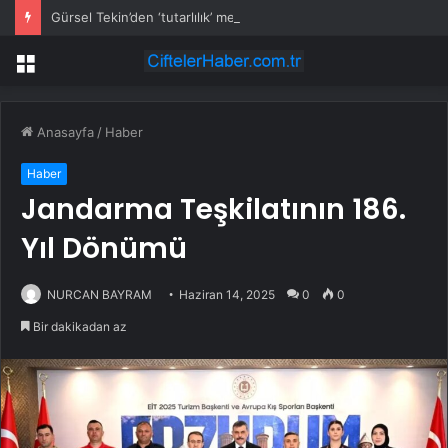
Gürsel Tekin’den ‘tutarlılık’ mesajı… Tarihi meselelerde pusula net olmalı
Menü
Anasayfa
/
Haber
Haber
Jandarma Teşkilatının 186.
Yıl Dönümü
NURCAN BAYRAM
Haziran 14, 2025
0
0
Bir dakikadan az