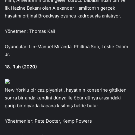
Film, Amerika’nın önde gelen kurucu babalarından biri ve
ilk Hazine Bakanı olan Alexander Hamilton’ın gerçek
hayatını orijinal Broadway oyuncu kadrosuyla anlatıyor.
Yönetmen: Thomas Kail
Oyuncular: Lin-Manuel Miranda, Phillipa Soo, Leslie Odom
Jr.
18. Ruh (2020)
New Yorklu bir caz piyanisti, hayatının konserine gittikten
sonra bir anda kendini dünya ile öbür dünya arasındaki
garip bir diyarda kapana kısılmış halde bulur.
Yönetmenler: Pete Docter, Kemp Powers