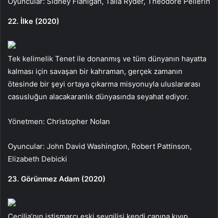
Oyuncular: Sidney Flanigan, Talia Ryder, Théodore Pellerin
22. İlke (2020)
Tek kelimelik Tenet ile donanmış ve tüm dünyanın hayatta
kalması için savaşan bir kahraman, gerçek zamanın
ötesinde bir şeyi ortaya çıkarma misyonuyla uluslararası
casusluğun alacakaranlık dünyasında seyahat ediyor.
Yönetmen: Christopher Nolan
Oyuncular: John David Washington, Robert Pattinson,
Elizabeth Debicki
23. Görünmez Adam (2020)
Cecilia’nın istismarcı eski sevgilisi kendi canına kıyıp