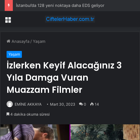
İstanbul’da 128 yeni noktaya daha EDS geliyor
Menü
Anasayfa
/
Yaşam
Yaşam
İzlerken Keyif Alacağınız 3
Yıla Damga Vuran
Muazzam Filmler
EMİNE AKKAYA
Mart 30, 2023
0
14
4 dakika okuma süresi