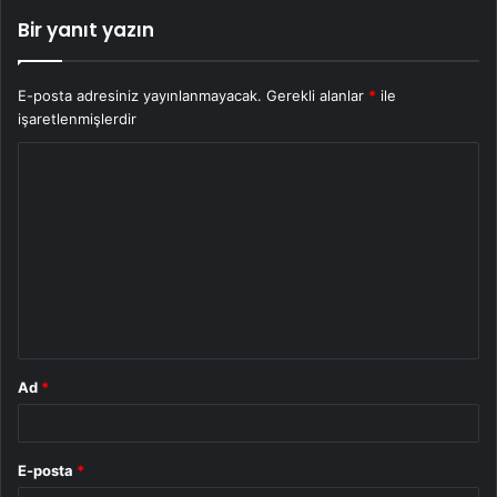
Bir yanıt yazın
E-posta adresiniz yayınlanmayacak.
Gerekli alanlar
*
ile
işaretlenmişlerdir
Y
o
r
u
m
*
Ad
*
E-posta
*