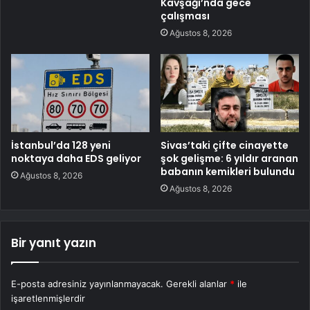
Kavşağı’nda gece
çalışması
Ağustos 8, 2026
İstanbul’da 128 yeni
Sivas’taki çifte cinayette
noktaya daha EDS geliyor
şok gelişme: 6 yıldır aranan
babanın kemikleri bulundu
Ağustos 8, 2026
Ağustos 8, 2026
Bir yanıt yazın
E-posta adresiniz yayınlanmayacak.
Gerekli alanlar
*
ile
işaretlenmişlerdir