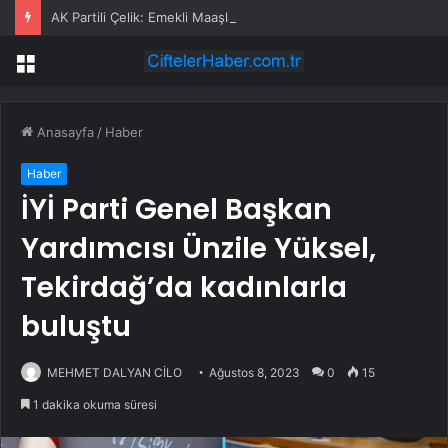
AK Partili Çelik: Emekli Maaşlarında Adaletsizlik Var, İntibak Zorunlu
Menü
Anasayfa
/
Haber
Haber
İYİ Parti Genel Başkan
Yardımcısı Ünzile Yüksel,
Tekirdağ’da kadınlarla
buluştu
MEHMET DALYAN CİLO
Ağustos 8, 2023
0
15
1 dakika okuma süresi