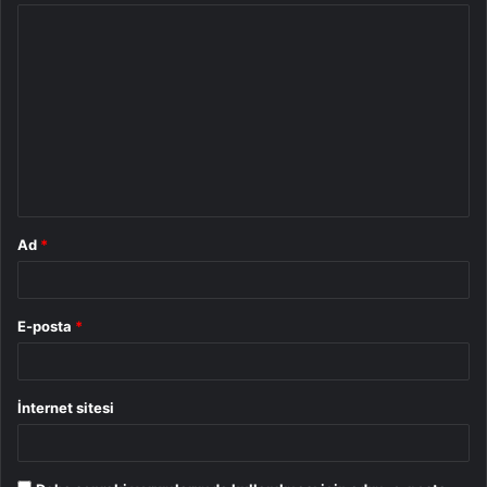
Y
o
r
u
m
*
Ad
*
E-posta
*
İnternet sitesi