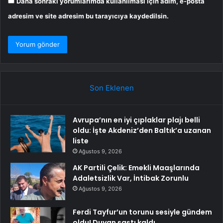
Daha sonraki yorumlarımda kullanılması için adım, e-posta
adresim ve site adresim bu tarayıcıya kaydedilsin.
Son Eklenen
Avrupa’nın en iyi çıplaklar plajı belli
oldu: İşte Akdeniz’den Baltık’a uzanan
liste
Ağustos 9, 2026
AK Partili Çelik: Emekli Maaşlarında
Adaletsizlik Var, İntibak Zorunlu
Ağustos 9, 2026
Ferdi Tayfur’un torunu sesiyle gündem
oldu! Duyan şaştı kaldı