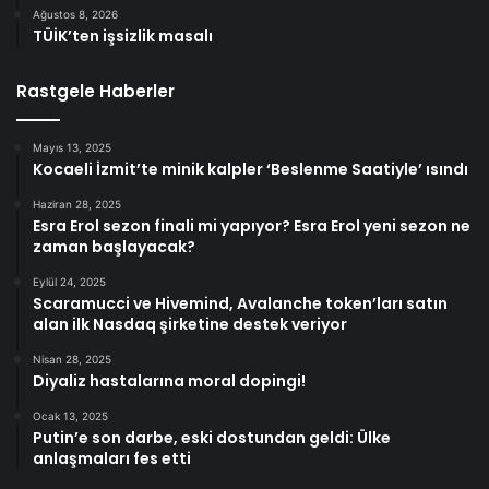
Ağustos 8, 2026
TÜİK’ten işsizlik masalı
Rastgele Haberler
Mayıs 13, 2025
Kocaeli İzmit’te minik kalpler ‘Beslenme Saatiyle’ ısındı
Haziran 28, 2025
Esra Erol sezon finali mi yapıyor? Esra Erol yeni sezon ne
zaman başlayacak?
Eylül 24, 2025
Scaramucci ve Hivemind, Avalanche token’ları satın
alan ilk Nasdaq şirketine destek veriyor
Nisan 28, 2025
Diyaliz hastalarına moral dopingi!
Ocak 13, 2025
Putin’e son darbe, eski dostundan geldi: Ülke
anlaşmaları fes etti