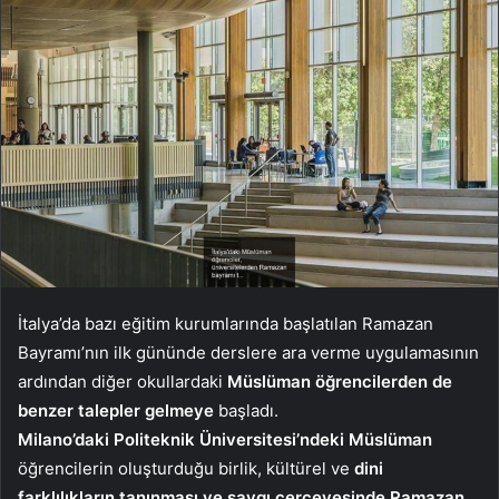
İtalya’da bazı eğitim kurumlarında başlatılan Ramazan
Bayramı’nın ilk gününde derslere ara verme uygulamasının
ardından diğer okullardaki
Müslüman öğrencilerden de
benzer talepler gelmeye
başladı.
Milano’daki Politeknik Üniversitesi’ndeki Müslüman
öğrencilerin oluşturduğu birlik, kültürel ve
dini
farklılıkların tanınması ve saygı çerçevesinde Ramazan