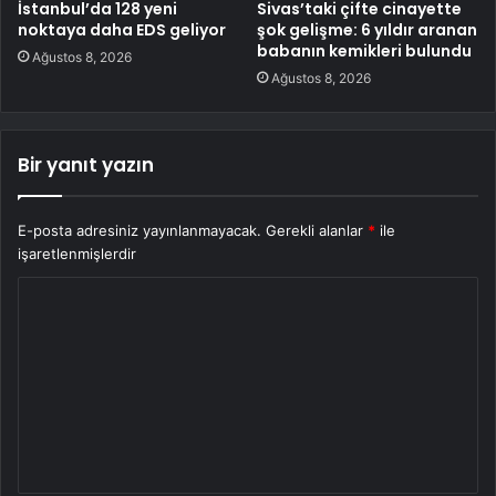
İstanbul’da 128 yeni
Sivas’taki çifte cinayette
noktaya daha EDS geliyor
şok gelişme: 6 yıldır aranan
babanın kemikleri bulundu
Ağustos 8, 2026
Ağustos 8, 2026
Bir yanıt yazın
E-posta adresiniz yayınlanmayacak.
Gerekli alanlar
*
ile
işaretlenmişlerdir
Y
o
r
u
m
*