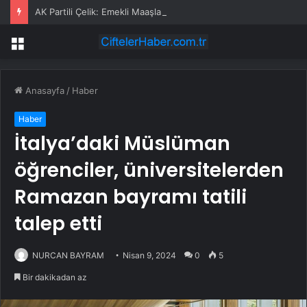
AK Partili Çelik: Emekli Maaşlarında Adaletsizlik Var, İntibak Zorunlu
Menü
Anasayfa
/
Haber
Haber
İtalya’daki Müslüman
öğrenciler, üniversitelerden
Ramazan bayramı tatili
talep etti
NURCAN BAYRAM
Nisan 9, 2024
0
5
Bir dakikadan az