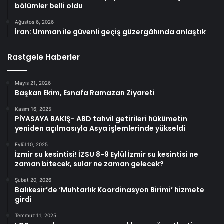
bölümler belli oldu
Ağustos 6, 2026
İran: Umman ile güvenli geçiş güzergâhında anlaştık
Rastgele Haberler
Mayıs 21, 2026
Başkan Ekim, Esnafa Ramazan Ziyareti
Kasım 16, 2025
PİYASAYA BAKIŞ- ABD tahvil getirileri hükümetin
yeniden açılmasıyla Asya işlemlerinde yükseldi
Eylül 10, 2025
İzmir su kesintisi! İZSU 8-9 Eylül İzmir su kesintisi ne
zaman bitecek, sular ne zaman gelecek?
Şubat 20, 2026
Balıkesir’de ‘Muhtarlık Koordinasyon Birimi’ hizmete
girdi
Temmuz 11, 2025