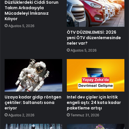
Düzlüklerdeki Ciddi Sorun
Takım Arkadaşıyla
Mücadeleyi İmkansız
Kılıyor
Ağustos 5, 2026
ÖTV DÜZENLEMESİ: 2026
yeni ÖTV düzenlemesinde
neler var?
Ağustos 5, 2026
Uzaya kadar gidip röntgen
Intel dev çipler için kritik
çektiler: Saltanatı sona
engeli aştı: 24 kata kadar
eriyor
paketleme artışı
Ağustos 2, 2026
Temmuz 31, 2026