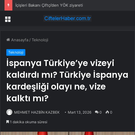
İçişleri Bakanı Çiftçi’den YÖK ziyareti
Menü
Anasayfa
/
Teknoloji
Teknoloji
İspanya Türkiye’ye vizeyi
kaldırdı mı? Türkiye İspanya
kardeşliği olayı ne, vize
kalktı mı?
MEHMET HAZBİN KAZBEK
Mart 13, 2026
0
0
1 dakika okuma süresi