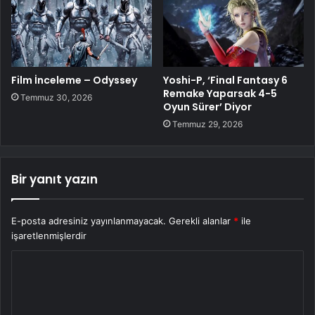
Film İnceleme – Odyssey
Yoshi-P, ‘Final Fantasy 6
Remake Yaparsak 4-5
Temmuz 30, 2026
Oyun Sürer’ Diyor
Temmuz 29, 2026
Bir yanıt yazın
E-posta adresiniz yayınlanmayacak.
Gerekli alanlar
*
ile
işaretlenmişlerdir
Y
o
r