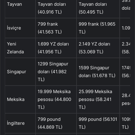
39.90
Tayvan
Tayvan doları
Tayvan doları
doları
(40.916 TL)
(50.495 TL)
799 frank
999 frank (51.965
İsviçre
1.099 
(41.563 TL)
TL)
Yeni
1.699 YZ doları
2.149 YZ doları
2.349 
Zelanda
(41.956 TL)
(53.069 TL)
(58.0
1299 Singapur
1599 Singapur
1749 S
Singapur
doları (41.982
doları (51.678 TL)
(56.52
TL)
19.999 Meksika
25.999 Meksika
28.49
Meksika
pesosu (44.800
pesosu (58.241
pesos
TL)
TL)
799 pound
999 pound (56.101
1099 
İngiltere
(44.869 TL)
TL)
TL)