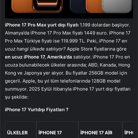
iPhone 17 Pro Max yurt dışı fiyatı
1.199 dolardan başlıyor.
Almanya’da iPhone 17 Pro Max fiyatı 1449 euro. iPhone 17
Pro Max Türkiye fiyatı ise 119.999 TL. Peki,
iPhone 17 en
ucuz hangi ülkede satılıyor?
Apple Store fiyatlarına göre
en ucuz iPhone 17, Amerika’da
satılıyor. iPhone 17 Pro en
ucuza bulunabilecek ülkeler arasında; ABD, Kanada, Hong
Kong ve Japonya yer alıyor. Bu fiyatlar 256GB model için
geçerli. Apple, bu yıl tüm telefonlarında 128GB model
sunmuyor. 2025 Eylül itibarıyla iPhone 17 yurt dışı fiyatları
şu şekilde:
iPhone 17 Yurtdışı Fiyatları ?️
ÜLKELER
IPHONE 17
IPHONE 17 AIR
IPHON