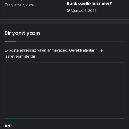
Bank özellikleri neler?
Ağustos 7, 2026
Ağustos 6, 2026
Bir yanıt yazın
E-posta adresiniz yayınlanmayacak.
Gerekli alanlar
*
ile
işaretlenmişlerdir
Y
o
r
u
m
*
Ad
*