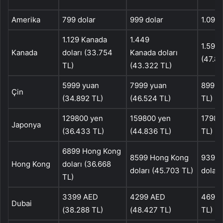
Amerika
799 dolar
999 dolar
1.099 
1.129 Kanada
1.449
1.599 
Kanada
doları (33.754
Kanada doları
(47.80
TL)
(43.322 TL)
5999 yuan
7999 yuan
8999 
Çin
(34.892 TL)
(46.524 TL)
TL)
129800 yen
159800 yen
17980
Japonya
(36.433 TL)
(44.836 TL)
TL)
6899 Hong Kong
8599 Hong Kong
9399 
Hong Kong
doları (36.668
doları (45.703 TL)
doları
TL)
3399 AED
4299 AED
4699 
Dubai
(38.288 TL)
(48.427 TL)
TL)