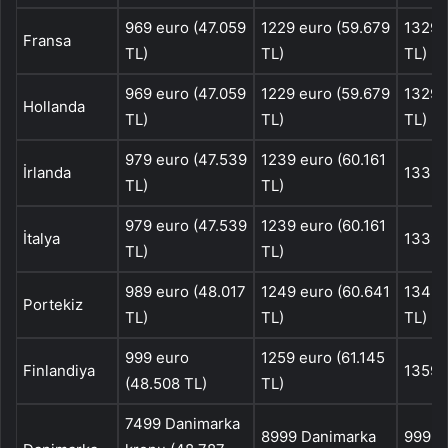
969 euro (47.059
1229 euro (59.679
1329 
Fransa
TL)
TL)
TL)
969 euro (47.059
1229 euro (59.679
1329 
Hollanda
TL)
TL)
TL)
979 euro (47.539
1239 euro (60.161
İrlanda
1339 
TL)
TL)
979 euro (47.539
1239 euro (60.161
İtalya
1339 
TL)
TL)
989 euro (48.017
1249 euro (60.641
1349 
Portekiz
TL)
TL)
TL)
999 euro
1259 euro (61.145
Finlandiya
1359 
(48.508 TL)
TL)
7499 Danimarka
8999 Danimarka
9999 