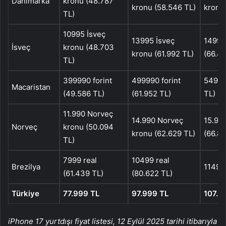
Danimarka
kronu (48.787
kronu (58.546 TL)
kronu
TL)
10995 İsveç
13995 İsveç
14995
İsveç
kronu (48.703
kronu (61.992 TL)
(66.42
TL)
399990 forint
499990 forint
549990
Macaristan
(49.586 TL)
(61.952 TL)
TL)
11.990 Norveç
14.990 Norveç
15.99
Norveç
kronu (50.094
kronu (62.629 TL)
(66.80
TL)
7999 real
10499 real
Brezilya
11499 
(61.439 TL)
(80.622 TL)
Türkiye
77.999 TL
97.999 TL
107.9
iPhone 17 yurtdışı fiyat listesi, 12 Eylül 2025 tarihi itibarıyla