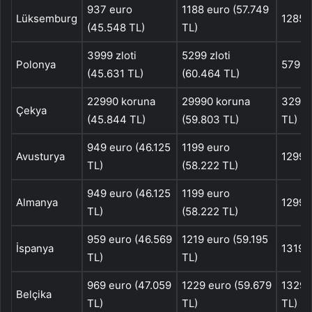
937 euro
1188 euro (57.749
Lüksemburg
1285 
(45.548 TL)
TL)
3999 zloti
5299 zloti
Polonya
5799 z
(45.631 TL)
(60.464 TL)
22990 koruna
29990 koruna
32990
Çekya
(45.844 TL)
(59.803 TL)
TL)
949 euro (46.125
1199 euro
Avusturya
1299 
TL)
(58.222 TL)
949 euro (46.125
1199 euro
Almanya
1299 
TL)
(58.222 TL)
959 euro (46.569
1219 euro (59.195
İspanya
1319 
TL)
TL)
969 euro (47.059
1229 euro (59.679
1329 
Belçika
TL)
TL)
TL)