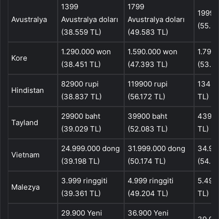
1399
1799
1999 A
Avustralya
Avustralya doları
Avustralya doları
(55.0
(38.559 TL)
(49.583 TL)
1.290.000 won
1.590.000 won
1.790
Kore
(38.451 TL)
(47.393 TL)
(53.3
82900 rupi
119900 rupi
13490
Hindistan
(38.837 TL)
(56.172 TL)
TL)
29900 baht
39900 baht
43900
Tayland
(39.029 TL)
(52.083 TL)
TL)
24.999.000 dong
31.999.000 dong
34.99
Vietnam
(39.198 TL)
(50.174 TL)
(54.8
3.999 ringgiti
4.999 ringgiti
5.499 
Malezya
(39.361 TL)
(49.204 TL)
TL)
29.900 Yeni
36.900 Yeni