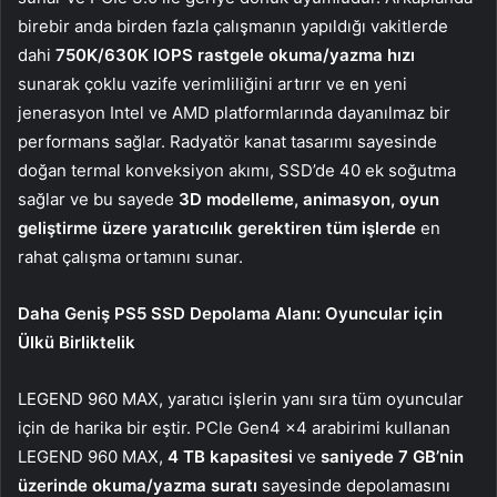
birebir anda birden fazla çalışmanın yapıldığı vakitlerde
dahi
750K/630K IOPS rastgele okuma/yazma hızı
sunarak çoklu vazife verimliliğini artırır ve en yeni
jenerasyon Intel ve AMD platformlarında dayanılmaz bir
performans sağlar. Radyatör kanat tasarımı sayesinde
doğan termal konveksiyon akımı, SSD’de 40 ek soğutma
sağlar ve bu sayede
3D modelleme, animasyon, oyun
geliştirme üzere yaratıcılık gerektiren tüm işlerde
en
rahat çalışma ortamını sunar.
Daha Geniş PS5 SSD Depolama Alanı: Oyuncular için
Ülkü Birliktelik
LEGEND 960 MAX, yaratıcı işlerin yanı sıra tüm oyuncular
için de harika bir eştir. PCIe Gen4 x4 arabirimi kullanan
LEGEND 960 MAX,
4 TB kapasitesi
ve
saniyede 7 GB’nin
üzerinde okuma/yazma suratı
sayesinde depolamasını