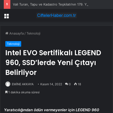
Vali Turan, Tapu ve Kadastro Teşkilatı’nın 179. Yıl Dönümünü Kutladı
Menü
Anasayfa
/
Teknoloji
Teknoloji
Intel EVO Sertifikalı LEGEND
960, SSD’lerde Yeni Çıtayı
Belirliyor
EMİNE AKKAYA
Kasım 14, 2022
0
18
1 dakika okuma süresi
Yaratıcılığından ödün vermeyenler için LEGEND 960