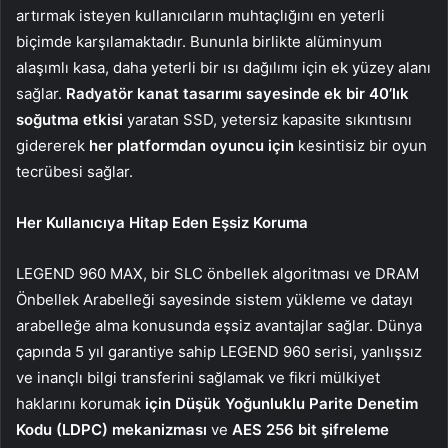
artırmak isteyen kullanıcıların muhtaçlığını en yeterli
biçimde karşılamaktadır. Bununla birlikte alüminyum
alaşımlı kasa, daha yeterli bir ısı dağılımı için ek yüzey alanı
sağlar.
Radyatör kanat tasarımı sayesinde ek bir 40’lık
soğutma etkisi
yaratan SSD, yetersiz kapasite sıkıntısını
gidererek
her platformdan oyuncu için
kesintisiz bir oyun
tecrübesi sağlar.
Her Kullanıcıya Hitap Eden Eşsiz Koruma
LEGEND 960 MAX, bir SLC önbellek algoritması ve DRAM
Önbellek Arabelleği sayesinde sistem yükleme ve datayı
arabelleğe alma konusunda eşsiz avantajlar sağlar. Dünya
çapında 5 yıl garantiye sahip LEGEND 960 serisi, yanlışsız
ve inançlı bilgi transferini sağlamak ve fikri mülkiyet
haklarını korumak
için Düşük Yoğunluklu Parite Denetim
Kodu (LDPC) mekanizması
ve
AES 256 bit şifreleme