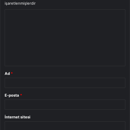
işaretlenmişlerdir
Y
o
r
u
m
*
Ad
*
E-posta
*
İnternet sitesi