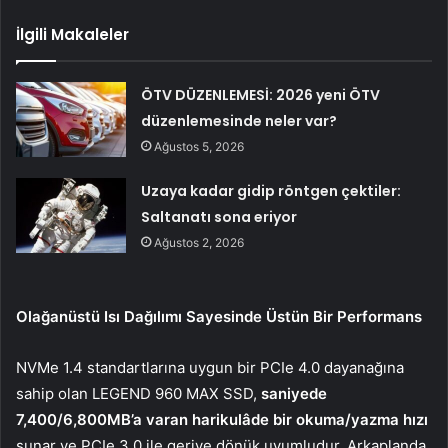
İlgili Makaleler
ÖTV DÜZENLEMESİ: 2026 yeni ÖTV
düzenlemesinde neler var?
Ağustos 5, 2026
Uzaya kadar gidip röntgen çektiler:
Saltanatı sona eriyor
Ağustos 2, 2026
Olağanüstü Isı Dağılımı Sayesinde Üstün Bir Performans
NVMe 1.4 standartlarına uygun bir PCIe 4.0 dayanağına
sahip olan
LEGEND 960 MAX SSD
,
saniyede
7,400/6,800MB’a varan harikulâde bir okuma/yazma hızı
sunar ve PCIe 3.0 ile geriye dönük uyumludur. Arkaplanda