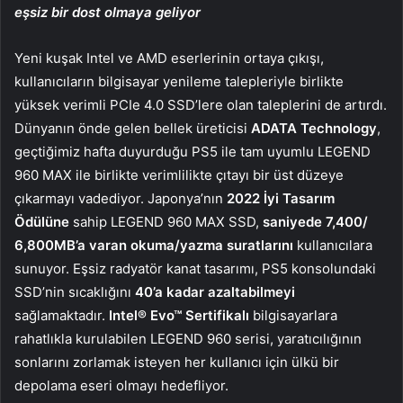
eşsiz bir dost olmaya geliyor
Yeni kuşak Intel ve AMD eserlerinin ortaya çıkışı,
kullanıcıların bilgisayar yenileme talepleriyle birlikte
yüksek verimli PCIe 4.0 SSD’lere olan taleplerini de artırdı.
Dünyanın önde gelen bellek üreticisi
ADATA Technology
,
geçtiğimiz hafta duyurduğu PS5 ile tam uyumlu LEGEND
960 MAX ile birlikte verimlilikte çıtayı bir üst düzeye
çıkarmayı vadediyor. Japonya’nın
2022
İyi Tasarım
Ödülüne
sahip LEGEND 960 MAX SSD,
saniyede 7,400/
6,800MB’a varan okuma/yazma suratlarını
kullanıcılara
sunuyor. Eşsiz radyatör kanat tasarımı, PS5 konsolundaki
SSD’nin sıcaklığını
40’a kadar azaltabilmeyi
sağlamaktadır.
Intel® Evo™ Sertifikalı
bilgisayarlara
rahatlıkla kurulabilen LEGEND 960 serisi, yaratıcılığının
sonlarını zorlamak isteyen her kullanıcı için ülkü bir
depolama eseri olmayı hedefliyor.