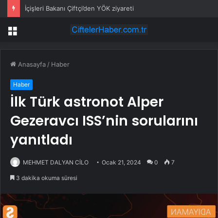
Formula E ve Citroen Racing Takım Patronu Cyril Blais Hayatını Kaybetti
Menü
Anasayfa
/
Haber
Haber
İlk Türk astronot Alper
Gezeravcı ISS’nin sorularını
yanıtladı
MEHMET DALYAN CİLO
Ocak 21, 2024
0
7
3 dakika okuma süresi