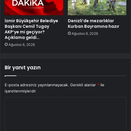
İzmir Büyükşehir Belediye
Denizli’de mezarlıklar
Başkanı Cemil Tugay
Kurban Bayramına hazır
AKP’ye mi geçiyor?
Ağustos 6, 2026
Açıklama geldi…
Ağustos 6, 2026
Bir yanıt yazın
E-posta adresiniz yayınlanmayacak.
Gerekli alanlar
*
ile
işaretlenmişlerdir
Y
o
r
u