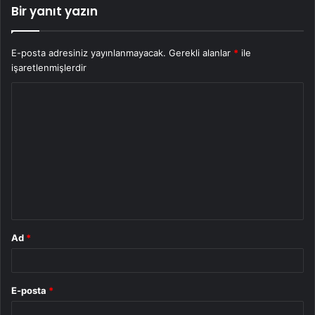
Bir yanıt yazın
E-posta adresiniz yayınlanmayacak.
Gerekli alanlar
*
ile
işaretlenmişlerdir
Y
o
r
u
m
*
Ad
*
E-posta
*