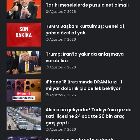
Tarihi meselelerde pusula net olmalı
Ağustos 7, 2026
TBMM Başkanı Kurtulmuş: Genel af,
şahsa özel af yok
Ağustos 7, 2026
Trump: İran’la yakında anlaşmaya
varabiliriz
Ağustos 7, 2026
iPhone 18 üretiminde DRAM krizi : 1
milyar dolarlık çip bellek bekliyor
Ağustos 7, 2026
Akın akın geliyorlar! Türkiye’nin gözde
tatil ilçesine 24 saatte 20 bin araç
giriş yaptı
Ağustos 7, 2026
Yabancı hissede satışa döndü