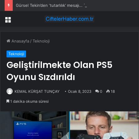
Gürsel Tekin’den ‘tutarlılık’ mesajı… Tarihi meselelerde pusula net olmalı
Menü
Anasayfa
/
Teknoloji
Teknoloji
Geliştirilmekte Olan PS5
Oyunu Sızdırıldı
KEMAL KÜRŞAT TUNÇAY
Ocak 8, 2023
0
18
1 dakika okuma süresi