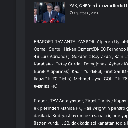
YSK, CHP’nin İtirazını Redett
Ağustos 6, 2026
FRAPORT TAV ANTALYASPOR: Alperen Uysal-Fl
Cemali Sertel, Hakan Özmert(Dk 60 Fernando 
46 Luiz Adriano) ), Gökdeniz Bayrakdar, Sam 
Karabatak-Oktay Gürdal, Domgjonas, Ayberk Ka
Burak Altıparmak), Kadir Yurdakul, Fırat Sarı(Dk
Ilgaz(Dk. 70 Diallo), Mehmet Uysal.GOL: Dk. 7
(Manisa FK)
Fraport TAV Antalyaspor, Ziraat Türkiye Kupas
ekiplerinden Manisa FK, Haji Wright’ın penaltı 
dakikada Kudryashov’un ceza sahası içinde yapt
üstten vurdu. . 28. dakikada sol kanattan topla