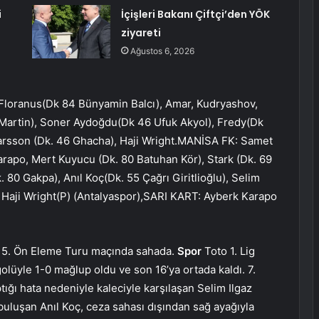
i
İçişleri Bakanı Çiftçi’den YÖK
ziyareti
Ağustos 6, 2026
oranus(Dk 84 Bünyamin Balcı), Amar, Kudryashov,
Martin), Soner Aydoğdu(Dk 46 Ufuk Akyol), Fredy(Dk
Larsson (Dk. 46 Ghacha), Haji Wright.MANİSA FK: Samet
rapo, Mert Kuyucu (Dk. 80 Batuhan Kör), Stark (Dk. 69
. 80 Gakpa), Anıl Koç(Dk. 55 Çağrı Giritlioğlu), Selim
6 Haji Wright(P) (Antalyaspor),SARI KART: Ayberk Karapo
ı 5. Ön Eleme Turu maçında sahada.
Spor
Toto 1. Lig
golüyle 1-0 mağlup oldu ve son 16’ya ortada kaldı. 7.
ığı hata nedeniyle kaleciyle karşılaşan Selim Ilgaz
 buluşan Anıl Koç, ceza sahası dışından sağ ayağıyla