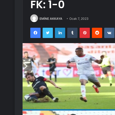
FK: 1-0
EMİNE AKKAYA
Ocak 7, 2023
Facebook
Twitter
LinkedIn
Tumblr
Pinterest
Reddit