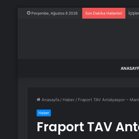
İçişl
Perşembe, Ağustos 6 2026
Son Dakika Haberleri
ANASAY
Anasayfa
/
Haber
/
Fraport TAV Antalyaspor – Mani
Haber
Fraport TAV An