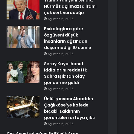
Trump’tan yeni tehdit:
Hürmüz açılmazsa İran’ı
çok sert vuracağız
Ağustos 6, 2026
Psikologlara göre
özgüveni düşük
insanların ağzından
düşürmediği 10 cümle
Ağustos 6, 2026
Seray Kaya ihanet
iddialarını reddetti:
Sahra Işık’tan olay
gönderme geldi
Ağustos 6, 2026
Ünlü iş insanı Alaaddin
Çağlıköse’ye kafede
bıçaklı saldırının
görüntüleri ortaya çıktı
Ağustos 6, 2026
Çin, Avustralya’nın En Büyük Araç