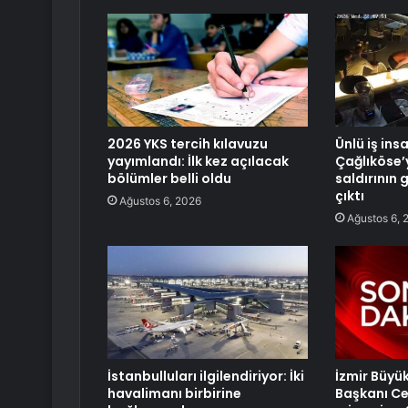
2026 YKS tercih kılavuzu
Ünlü iş ins
yayımlandı: İlk kez açılacak
Çağlıköse’
bölümler belli oldu
saldırının 
çıktı
Ağustos 6, 2026
Ağustos 6, 
İstanbulluları ilgilendiriyor: İki
İzmir Büyü
havalimanı birbirine
Başkanı Ce