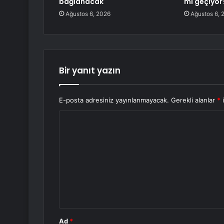
bağlanacak
mi geçiyor
Ağustos 6, 2026
Ağustos 6, 
Bir yanıt yazın
E-posta adresiniz yayınlanmayacak.
Gerekli alanlar
*
i
Y
o
r
u
m
*
Ad
*