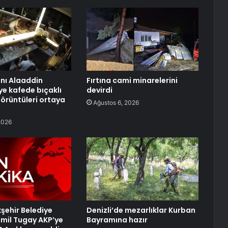
anı Alaaddin
Fırtına cami minarelerini
ye kafede bıçaklı
devirdi
görüntüleri ortaya
Ağustos 6, 2026
2026
kşehir Belediye
Denizli’de mezarlıklar Kurban
mil Tugay AKP’ye
Bayramına hazır