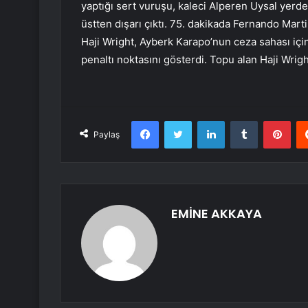
yaptığı sert vuruşu, kaleci Alperen Uysal yerde
üstten dışarı çıktı. 75. dakikada Fernando Mart
Haji Wright, Ayberk Karapo’nun ceza sahası iç
penaltı noktasını gösterdi. Topu alan Haji Wrig
Facebook
Twitter
LinkedIn
Tumblr
Pint
Paylaş
EMİNE AKKAYA