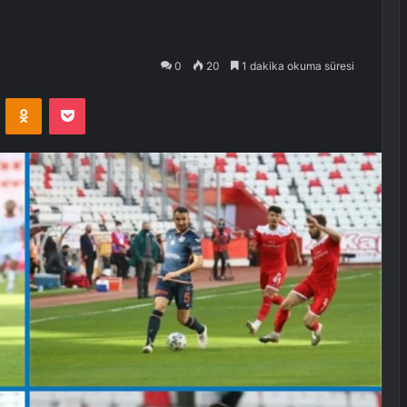
0
20
1 dakika okuma süresi
VKontakte
Odnoklassniki
Pocket