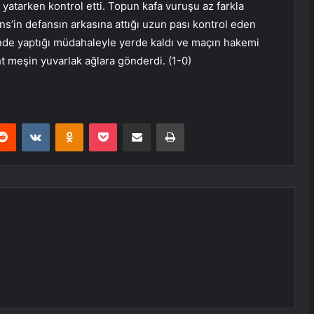
 yatarken kontrol etti. Topun kafa vuruşu az farkla
ins’in defansın arkasına attığı uzun pası kontrol eden
inde yaptığı müdahaleyle yerde kaldı ve maçın hakemi
ht meşin yuvarlak ağlara gönderdi. (1-0)
erest
Reddit
VKontakte
Odnoklassniki
Pocket
E-Posta ile paylaş
Yazdır