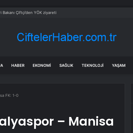
eri Bakanı Çiftçi’den YÖK ziyareti
FA
HABER
EKONOMI
SAĞLIK
TEKNOLOJI
YAŞAM
sa FK: 1-0
talyaspor – Manisa