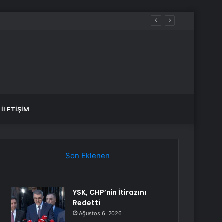
İLETIŞIM
Son Eklenen
YSK, CHP’nin İtirazını
Redetti
Ağustos 6, 2026